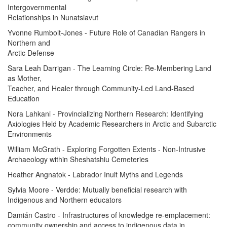
Intergovernmental
Relationships in Nunatsiavut
Yvonne Rumbolt-Jones - Future Role of Canadian Rangers in
Northern and
Arctic Defense
Sara Leah Darrigan - The Learning Circle: Re-Membering Land
as Mother,
Teacher, and Healer through Community-Led Land-Based
Education
Nora Lahkani - Provincializing Northern Research: Identifying
Axiologies Held by Academic Researchers in Arctic and Subarctic
Environments
William McGrath - Exploring Forgotten Extents - Non-Intrusive
Archaeology within Sheshatshiu Cemeteries
Heather Angnatok - Labrador Inuit Myths and Legends
Sylvia Moore - Verdde: Mutually beneficial research with
Indigenous and Northern educators
Damián Castro - Infrastructures of knowledge re-emplacement:
community ownership and access to indigenous data in