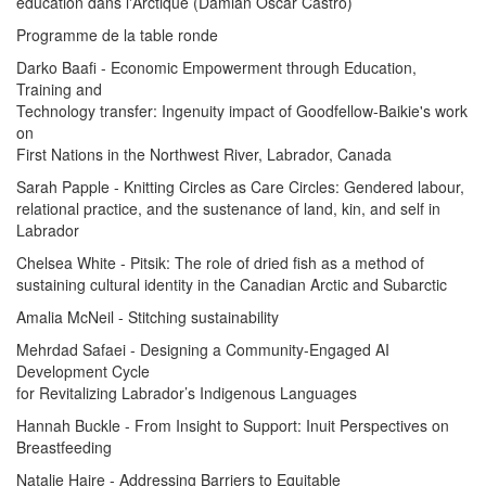
éducation dans l'Arctique (Damian Oscar Castro)
Programme de la table ronde
Darko Baafi - Economic Empowerment through Education,
Training and
Technology transfer: Ingenuity impact of Goodfellow-Baikie's work
on
First Nations in the Northwest River, Labrador, Canada
Sarah Papple - Knitting Circles as Care Circles: Gendered labour,
relational practice, and the sustenance of land, kin, and self in
Labrador
Chelsea White - Pitsik: The role of dried fish as a method of
sustaining cultural identity in the Canadian Arctic and Subarctic
Amalia McNeil - Stitching sustainability
Mehrdad Safaei - Designing a Community-Engaged AI
Development Cycle
for Revitalizing Labrador’s Indigenous Languages
Hannah Buckle - From Insight to Support: Inuit Perspectives on
Breastfeeding
Natalie Haire - Addressing Barriers to Equitable