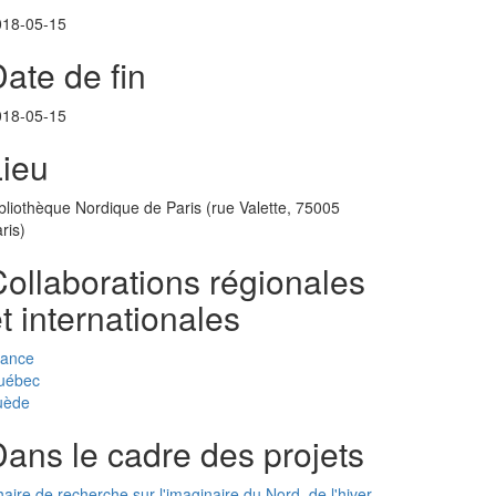
018-05-15
ate de fin
018-05-15
Lieu
bliothèque Nordique de Paris (rue Valette, 75005
ris)
ollaborations régionales
t internationales
rance
uébec
uède
ans le cadre des projets
aire de recherche sur l'imaginaire du Nord, de l'hiver