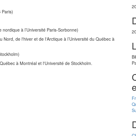
2
 Paris)
D
lle nordique à l’Université Paris-Sorbonne)
2
u Nord, de l'hiver et de l'Arctique à l’Université du Québec à
Stockholm)
Bi
Pa
 Québec à Montréal et l'Université de Stockholm.
C
e
F
Q
S
D
Ch