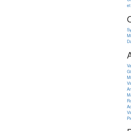
et
Sy
Mi
Da
A
V
G
Mi
Vi
A
M
R
A
Vi
Pi