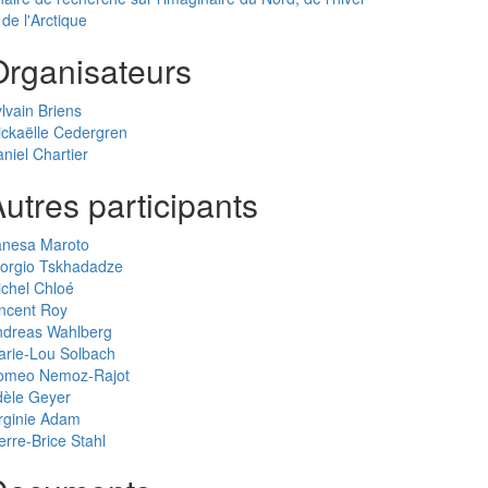
 de l'Arctique
Organisateurs
lvain Briens
ckaëlle Cedergren
niel Chartier
utres participants
anesa Maroto
iorgio Tskhadadze
chel Chloé
ncent Roy
ndreas Wahlberg
arie-Lou Solbach
omeo Nemoz-Rajot
dèle Geyer
rginie Adam
erre-Brice Stahl