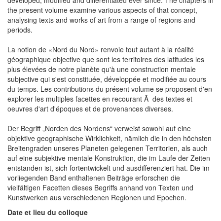
developed, modified and differentiated ever since. The chapters in
the present volume examine various aspects of that concept,
analysing texts and works of art from a range of regions and
periods.
La notion de «Nord du Nord» renvoie tout autant à la réalité
géographique objective que sont les territoires des latitudes les
plus élevées de notre planète qu'à une construction mentale
subjective qui s'est constituée, développée et modifiée au cours
du temps. Les contributions du présent volume se proposent d'en
explorer les multiples facettes en recourant Ã des textes et
oeuvres d'art d'époques et de provenances diverses.
Der Begriff „Norden des Nordens“ verweist sowohl auf eine
objektive geographische Wirklichkeit, nämlich die in den höchsten
Breitengraden unseres Planeten gelegenen Territorien, als auch
auf eine subjektive mentale Konstruktion, die im Laufe der Zeiten
entstanden ist, sich fortentwickelt und ausdifferenziert hat. Die im
vorliegenden Band enthaltenen Beiträge erforschen die
vielfältigen Facetten dieses Begriffs anhand von Texten und
Kunstwerken aus verschiedenen Regionen und Epochen.
Date et lieu du colloque