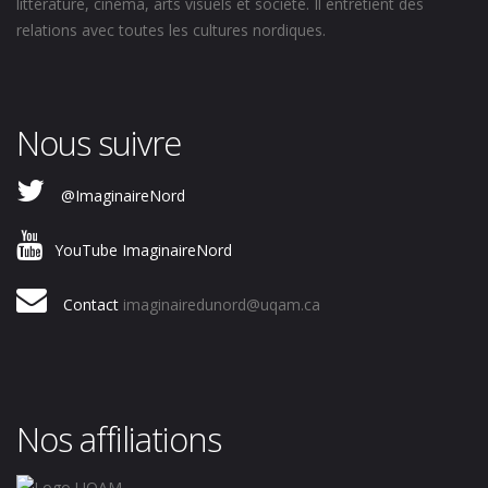
littérature, cinéma, arts visuels et société. Il entretient des
relations avec toutes les cultures nordiques.
Nous suivre
@ImaginaireNord
YouTube ImaginaireNord
Contact
imaginairedunord@uqam.ca
Nos affiliations