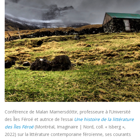
Conférence de Malan Marnersdóttir, professeure à l’Université
des Îles Féroé et autrice de l’essai
Une histoire de la littérature
des Îles Féroé
(Montréal, Imaginaire | Nord, coll. « Isberg »,
2022) sur la littérature contemporaine féroïenne, ses courants