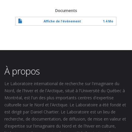
Documents
Affiche de l'événement
1.4 Mo
À propos
Le Laboratoire international de recherche sur l'imaginaire du
Nord, de l'hiver et de l'Arctique, situé à l'Université du Québec à
Montréal, est l'un des plus importants centres d'expertise
culturelle sur le Nord et l'Arctique. Le Laboratoire a été fondé et
est dirigé par Daniel Chartier. Le Laboratoire est un lieu de
recherche, de documentation, de diffusion, de mise en valeur et
d'expertise sur l'imaginaire du Nord et de l'hiver en culture,