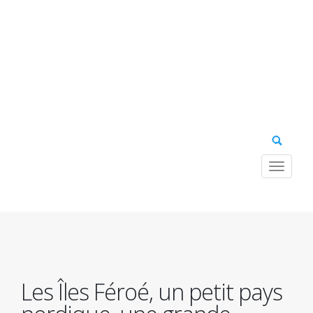
Toggle
navigat
Navig
princ
Les Îles Féroé, un petit pays