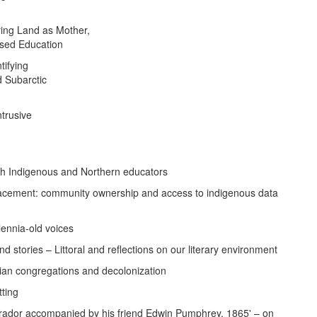
ing Land as Mother,
sed Education
tifying
d Subarctic
ntrusive
ith Indigenous and Northern educators
lacement: community ownership and access to indigenous data
llennia-old voices
d stories – Littoral and reflections on our literary environment
vian congregations and decolonization
tting
Labrador accompanied by his friend Edwin Pumphrey. 1865' – on