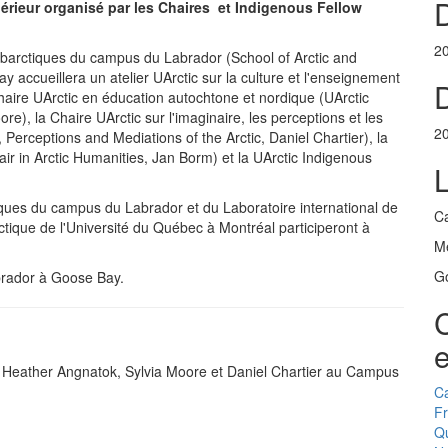
upérieur organisé par les Chaires et Indigenous Fellow
2
ubarctiques du campus du Labrador (School of Arctic and
accueillera un atelier UArctic sur la culture et l'enseignement
D
Chaire UArctic en éducation autochtone et nordique (UArctic
e), la Chaire UArctic sur l'imaginaire, les perceptions et les
2
 Perceptions and Mediations of the Arctic, Daniel Chartier), la
air in Arctic Humanities, Jan Borm) et la UArctic Indigenous
tiques du campus du Labrador et du Laboratoire international de
C
rctique de l'Université du Québec à Montréal participeront à
Me
G
brador à Goose Bay.
C
e
, Heather Angnatok, Sylvia Moore et Daniel Chartier au Campus
C
F
Q