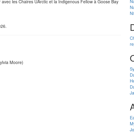
N
avec les Chaires UArctic et la Indigenous Fellow à Goose Bay
Nu
Ni
D
026.
Ch
re
ylvia Moore)
Sy
D
H
Da
J
A
E
My
J