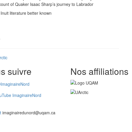
account of Quaker Isaac Sharp’s journey to Labrador
Inuit literature better known
y
ctic
s suivre
Nos affiliations
ImaginaireNord
uTube ImaginaireNord
t
imaginairedunord@uqam.ca