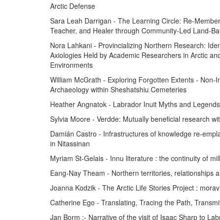
Arctic Defense
Sara Leah Darrigan - The Learning Circle: Re-Member
Teacher, and Healer through Community-Led Land-Ba
Nora Lahkani - Provincializing Northern Research: Iden
Axiologies Held by Academic Researchers in Arctic an
Environments
William McGrath - Exploring Forgotten Extents - Non-I
Archaeology within Sheshatshiu Cemeteries
Heather Angnatok - Labrador Inuit Myths and Legends
Sylvia Moore - Verdde: Mutually beneficial research w
Damián Castro - Infrastructures of knowledge re-emp
in Nitassinan
Myriam St-Gelais - Innu literature : the continuity of mi
Eang-Nay Theam - Northern territories, relationships an
Joanna Kodzik - The Arctic Life Stories Project : mora
Catherine Ego - Translating, Tracing the Path, Transmi
Jan Borm :- Narrative of the visit of Isaac Sharp to 