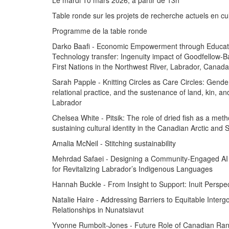
Le mardi 10 mars 2026, à partir de 13h
Table ronde sur les projets de recherche actuels en cu
Programme de la table ronde
Darko Baafi - Economic Empowerment through Educati
Technology transfer: Ingenuity impact of Goodfellow-B
First Nations in the Northwest River, Labrador, Canada
Sarah Papple - Knitting Circles as Care Circles: Gende
relational practice, and the sustenance of land, kin, and
Labrador
Chelsea White - Pitsik: The role of dried fish as a meth
sustaining cultural identity in the Canadian Arctic and 
Amalia McNeil - Stitching sustainability
Mehrdad Safaei - Designing a Community-Engaged AI
for Revitalizing Labrador’s Indigenous Languages
Hannah Buckle - From Insight to Support: Inuit Perspe
Natalie Haire - Addressing Barriers to Equitable Inter
Relationships in Nunatsiavut
Yvonne Rumbolt-Jones - Future Role of Canadian Ran