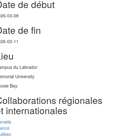
Date de début
026-03-08
ate de fin
026-03-11
Lieu
ampus du Labrador
morial University
oose Bay
ollaborations régionales
t internationales
anada
rance
uébec