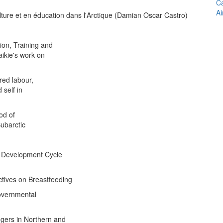
Ca
A
lture et en éducation dans l'Arctique (Damian Oscar Castro)
on, Training and
aikie's work on
red labour,
 self in
od of
Subarctic
 Development Cycle
ctives on Breastfeeding
governmental
gers in Northern and