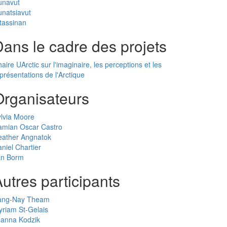
unavut
natsiavut
tassinan
ans le cadre des projets
aire UArctic sur l'imaginaire, les perceptions et les
présentations de l'Arctique
Organisateurs
lvia Moore
amian Oscar Castro
eather Angnatok
niel Chartier
an Borm
utres participants
ang-Nay Theam
riam St-Gelais
oanna Kodzik