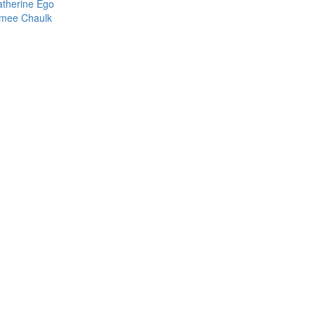
therine Ego
imee Chaulk