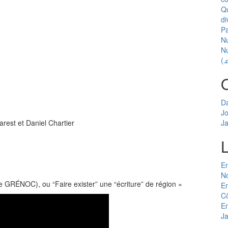
Qu
di
Pa
Nu
N
(
Da
J
rest et Daniel Chartier
J
E
N
le GRÉNOC), ou “Faire exister” une “écriture” de région »
En
C
E
J