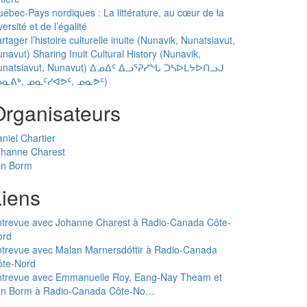
ébec-Pays nordiques : La littérature, au cœur de la
versité et de l’égalité
rtager l’histoire culturelle inuite (Nunavik, Nunatsiavut,
navut) Sharing Inuit Cultural History (Nunavik,
unatsiavut, Nunavut) ᐃᓄᐃᑦ ᐃᓗᕐᕈᓯᖓ ᑐᓴᐅᒪᔭᐅᑎᓗᒍ
ᓄᓇᕕᒃ, ᓄᓇᑦᓯᐊᕗᑦ, ᓄᓇᕗᑦ)
Organisateurs
niel Chartier
ohanne Charest
an Borm
Liens
ntrevue avec Johanne Charest à Radio-Canada Côte-
ord
trevue avec Malan Marnersdóttir à Radio-Canada
ôte-Nord
ntrevue avec Emmanuelle Roy, Eang-Nay Theam et
an Borm à Radio-Canada Côte-No…