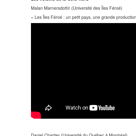
Malan Marnersdottír (Université des Îles Féroé)
« Les Îles Féroé : un petit pays, une grande production 
Daniel Chartier (Université du Québec à Montréal)