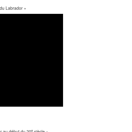
s du Labrador »
e
or au début du 20
siècle »