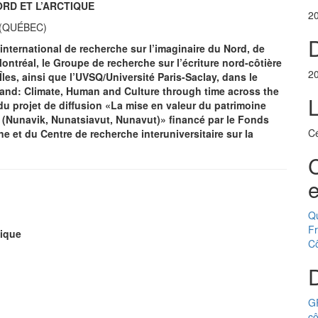
RD ET L’ARCTIQUE
2
 (QUÉBEC)
D
international de recherche sur l’imaginaire du Nord, de
Montréal, le Groupe de recherche sur l’écriture nord-côtière
2
es, ainsi que l’UVSQ/Université Paris-Saclay, dans le
land: Climate, Human and Culture through time across the
 du projet de diffusion «La mise en valeur du patrimoine
 (Nunavik, Nunatsiavut, Nunavut)» financé par le Fonds
Cé
e et du Centre de recherche interuniversitaire sur la
C
e
Q
F
tique
C
D
GR
cô