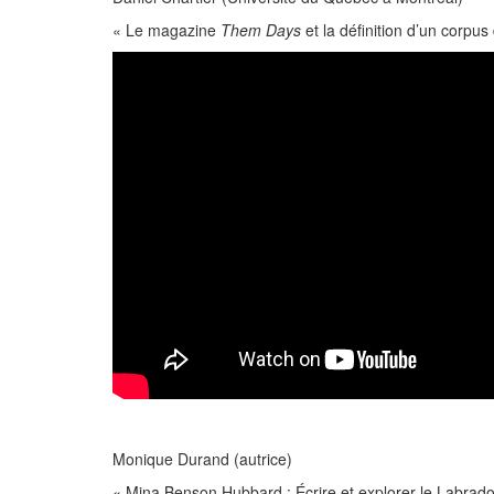
« Le magazine
Them Days
et la définition d’un corpu
Monique Durand (autrice)
« Mina Benson Hubbard : Écrire et explorer le Labrad