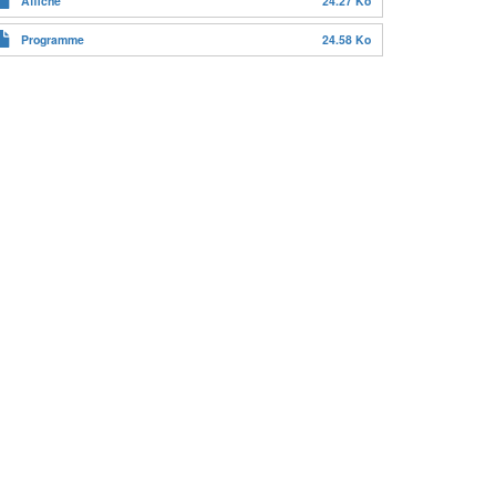
Affiche
24.27 Ko
Programme
24.58 Ko