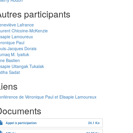
ierry Rodon
utres participants
eneviève Lafrance
urent Chicoine-McKenzie
isapie Lamoureux
ronique Paul
uis-Jacques Dorais
maq M. Iyaituk
ne Bastien
isapie Uitangak Tukalak
tiha Sadat
Liens
nférence de Véronique Paul et Elisapie Lamoureux
Documents
Appel à participation
24.1 Ko