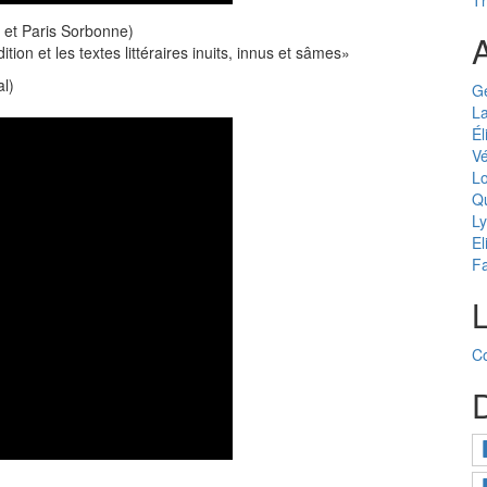
Th
 et Paris Sorbonne)
A
tion et les textes littéraires inuits, innus et sâmes»
l)
G
La
Él
Vé
Lo
Qu
Ly
El
Fa
Co