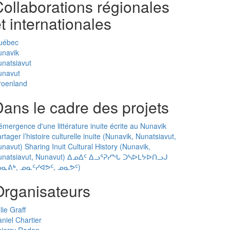
ollaborations régionales
t internationales
uébec
unavik
natsiavut
unavut
roenland
ans le cadre des projets
émergence d'une littérature inuite écrite au Nunavik
rtager l’histoire culturelle inuite (Nunavik, Nunatsiavut,
navut) Sharing Inuit Cultural History (Nunavik,
unatsiavut, Nunavut) ᐃᓄᐃᑦ ᐃᓗᕐᕈᓯᖓ ᑐᓴᐅᒪᔭᐅᑎᓗᒍ
ᓄᓇᕕᒃ, ᓄᓇᑦᓯᐊᕗᑦ, ᓄᓇᕗᑦ)
Organisateurs
lie Graff
niel Chartier