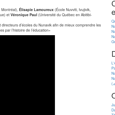
C
e
à Montréal),
Élisapie Lamoureux
(École Nuvviti, Ivujivik,
gue) et
Véronique Paul
(Université du Québec en Abitibi-
Q
et directeurs d’écoles du Nunavik afin de mieux comprendre les
N
es par l’histoire de l’éducation»
Nu
N
G
D
L'
Pa
Nu
N
(
Ju
Da