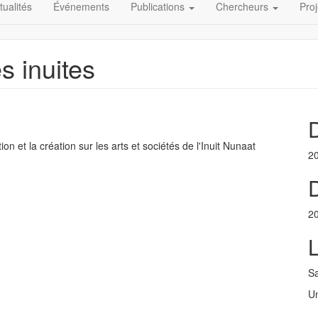
tualités
Événements
Publications
Chercheurs
Proj
s inuites
n et la création sur les arts et sociétés de l'Inuit Nunaat
2
D
2
Sa
Un