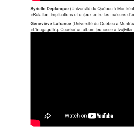
Syrielle Deplanque
(Université du Québec à Montréal
«Relation, implications et enjeux entre les maisons d’édi
Geneviève Lafrance
(Université du Québec à Montréa
«L'inugagullirq. Cocréer un album jeunesse à Ivujivik»