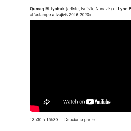
Qumaq M. Iyaituk
(artiste, Ivujivik, Nunavik) et
Lyne 
«L’estampe à Ivujivik 2016-2020»
13h30 à 15h30 — Deuxième partie