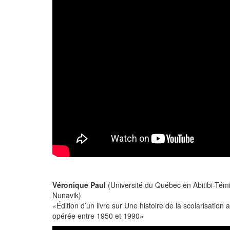
Véronique Paul
(Université du Québec en Abitibi-Té
Nunavik)
«Édition d’un livre sur Une histoire de la scolarisation
opérée entre 1950 et 1990»