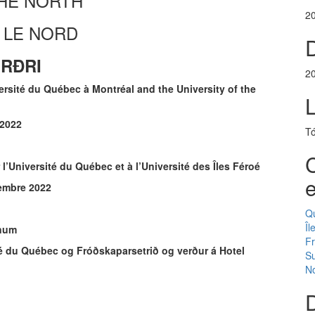
THE NORTH
2
 LE NORD
D
RÐRI
2
ersité du Québec à Montréal and the University of the
 2022
Tó
C
l’Université du Québec et à l’Université des Îles Féroé
e
mbre 2022
Q
Îl
inum
F
té du Québec og Fróðskaparsetrið og verður á Hotel
S
N
D