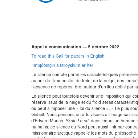
Appel à communication — 5 octobre 2022
To read this Call for papers in English
Innbjóðingin á føroyskum er her
Le silence compte parmi les caractéristiques premières
autour de l’immensité, du froid, de la neige, des tempête
l’absence de repères, bref autour d’un lieu défini par
Le silence peut toutefois devenir une imposition qui co
réserve issus de la neige et du froid serait caractéris
où peut s’imposer une « loi du silence ». « Le plus so
Gobeil. Nous pensons en arts visuels à l’image saisi
d’Edvard Munch,
Skrik
[
Le cri
] dans lequel un homme s
humains, ce silence du Nord peut aussi finir par contr
missionnaire arctique rappelle les mots du philosophe 