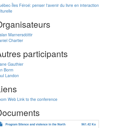
ébec-Îles Féroé: penser l'avenir du livre en interaction
lturelle
Organisateurs
lan Marnersdóttir
niel Chartier
utres participants
ane Gauthier
an Borm
aul Landon
Liens
om Web Link to the conference
Documents
Program Silence and violence in the North
961.42 Ko