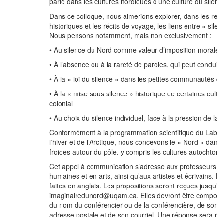
parle dans les cultures nordiques d’une culture du silen
Dans ce colloque, nous aimerions explorer, dans les repr
historiques et les récits de voyage, les liens entre « si
Nous pensons notamment, mais non exclusivement :
• Au silence du Nord comme valeur d’imposition moral
• À l’absence ou à la rareté de paroles, qui peut condui
• À la « loi du silence » dans les petites communautés 
• À la « mise sous silence » historique de certaines cul
colonial
• Au choix du silence individuel, face à la pression de 
Conformément à la programmation scientifique du Labor
l’hiver et de l’Arctique, nous concevons le « Nord » dan
froides autour du pôle, y compris les cultures autochto
Cet appel à communication s’adresse aux professeurs,
humaines et en arts, ainsi qu’aux artistes et écrivains
faites en anglais. Les propositions seront reçues jusqu
imaginairedunord@uqam.ca. Elles devront être composée
du nom du conférencier ou de la conférencière, de son af
adresse postale et de son courriel. Une réponse sera 