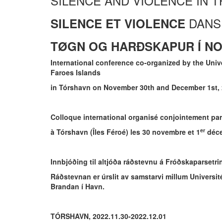
SILENCE AND VIOLENCE IN 
DANS
SILENCE ET VIOLENCE
TØGN OG HARÐSKAPUR Í NO
International conference co-organized by the Univ
Faroes Islands
in Tórshavn on November 30th and December 1st,
Colloque international organisé conjointement par 
er
à Tórshavn (Îles Féroé) les 30 novembre et 1
déce
Innbjóðing til altjóða ráðstevnu á Fróðskaparsetr
Ráðstevnan er úrslit av samstarvi millum Universi
Brandan í Havn.
TÓRSHAVN, 2022.11.30-2022.12.01