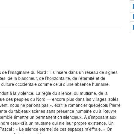
 de l’imaginaire du Nord : il s’insère dans un réseau de signes
s, de la blancheur, de l’horizontalité, de l’éternité et de
 la culture occidentale comme celui d’une absence humaine.
nduit à la violence. La règle du silence, du mutisme, de la
tique des peuples du Nord — encore plus dans les villages isolés
uvent, nous ne parlons pas », écrit le romancier québécois Pierre
ssante du tableaux scènes sans présence humaine ou à l’œuvre
emble émettre un permanent cri silencieux. À s’imposant aux
aindre ceux-ci à un mutisme qui nie leur propre existence. Un
Pascal : « Le silence éternel de ces espaces m’effraie. » On