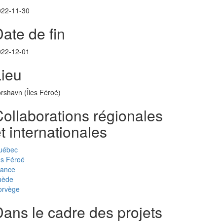
022-11-30
ate de fin
022-12-01
Lieu
rshavn (Îles Féroé)
ollaborations régionales
t internationales
uébec
es Féroé
rance
uède
orvège
ans le cadre des projets