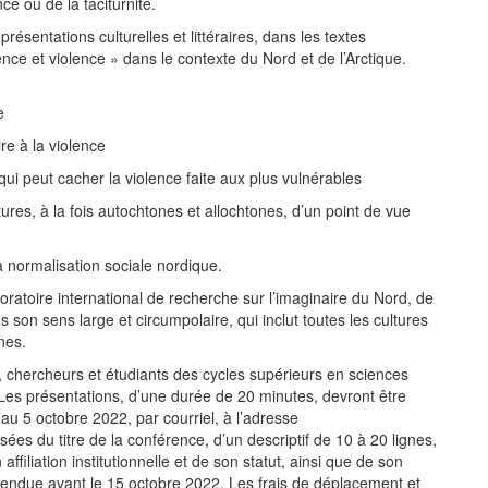
ce ou de la taciturnité.
ésentations culturelles et littéraires, dans les textes
lence et violence » dans le contexte du Nord et de l’Arctique.
e
re à la violence
qui peut cacher la violence faite aux plus vulnérables
tures, à la fois autochtones et allochtones, d’un point de vue
la normalisation sociale nordique.
atoire international de recherche sur l’imaginaire du Nord, de
s son sens large et circumpolaire, qui inclut toutes les cultures
nes.
 chercheurs et étudiants des cycles supérieurs en sciences
. Les présentations, d’une durée de 20 minutes, devront être
’au 5 octobre 2022, par courriel, à l’adresse
s du titre de la conférence, d’un descriptif de 10 à 20 lignes,
filiation institutionnelle et de son statut, ainsi que de son
rendue avant le 15 octobre 2022. Les frais de déplacement et