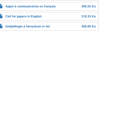
Appel à communication en français
308.55 Ko
Call for papers in English
318.33 Ko
Innbjóðingin á føroyskum er her
308.86 Ko