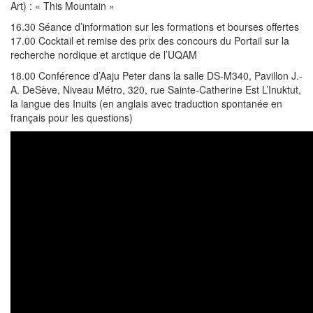
Art) : « This Mountain »
16.30 Séance d’information sur les formations et bourses offertes
17.00 Cocktail et remise des prix des concours du Portail sur la
recherche nordique et arctique de l’UQAM
18.00 Conférence d’Aaju Peter dans la salle DS-M340, Pavillon J.-
A. DeSève, Niveau Métro, 320, rue Sainte-Catherine Est L’Inuktut,
la langue des Inuits (en anglais avec traduction spontanée en
français pour les questions)