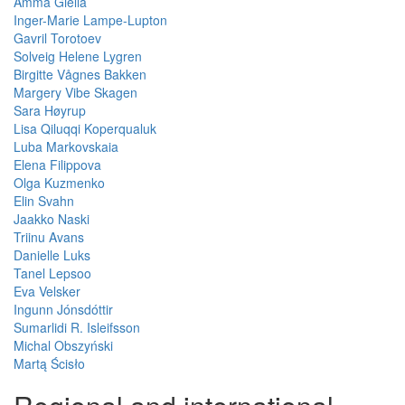
Ámmá Giella
Inger-Marie Lampe-Lupton
Gavril Torotoev
Solveig Helene Lygren
Birgitte Vågnes Bakken
Margery Vibe Skagen
Sara Høyrup
Lisa Qiluqqi Koperqualuk
Luba Markovskaia
Elena Filippova
Olga Kuzmenko
Elin Svahn
Jaakko Naski
Triinu Avans
Danielle Luks
Tanel Lepsoo
Eva Velsker
Ingunn Jónsdóttir
Sumarlidi R. Isleifsson
Michal Obszyński
Martą Ścisło