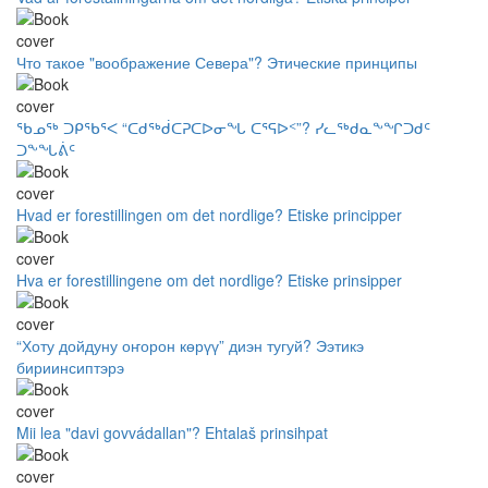
Что такое "воображение Севера"? Этические принципы
ᖃᓄᖅ ᑐᑭᖃᕐᐸ “ᑕᑯᖅᑰᑕᕈᑕᐅᓂᖓ ᑕᕐᕋᐅᑉ”? ᓯᓚᖅᑯᓇᖕᖏᑐᑯᑦ
ᑐᖕᖓᕖᑦ
Hvad er forestillingen om det nordlige? Etiske principper
Hva er forestillingene om det nordlige? Etiske prinsipper
“Хоту дойдуну оҥорон көрүү” диэн тугуй? Ээтикэ
бириинсиптэрэ
Mii lea "davi govvádallan"? Ehtalaš prinsihpat