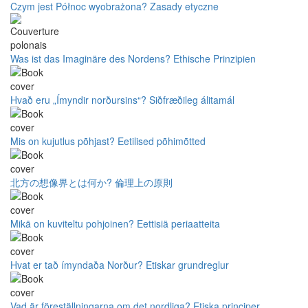
Czym jest Północ wyobrażona? Zasady etyczne
Was ist das Imaginäre des Nordens? Ethische Prinzipien
Hvað eru „Ímyndir norðursins“? Siðfræðileg álitamál
Mis on kujutlus põhjast? Eetilised põhimõtted
北方の想像界とは何か? 倫理上の原則
Mikä on kuviteltu pohjoinen? Eettisiä periaatteita
Hvat er tað ímyndaða Norður? Etiskar grundreglur
Vad är föreställningarna om det nordliga? Etiska principer