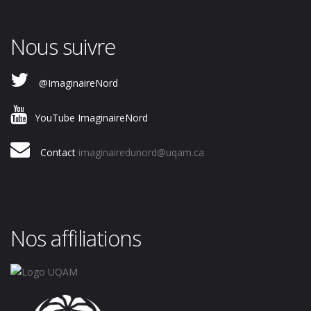
Nous suivre
@ImaginaireNord
YouTube ImaginaireNord
Contact
imaginairedunord@uqam.ca
Nos affiliations