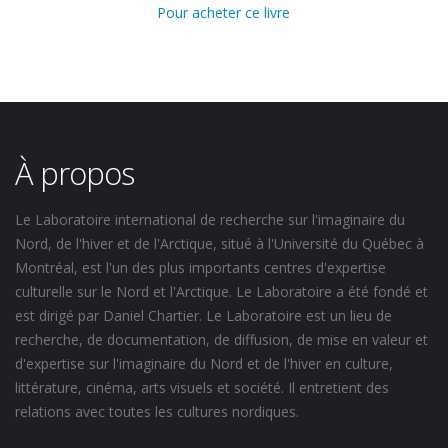
Pour acheter ce livre
À propos
Le Laboratoire international de recherche sur l'imaginaire du
Nord, de l'hiver et de l'Arctique, situé à l'Université du Québec à
Montréal, est l'un des plus importants centres d'expertise
culturelle sur le Nord et l'Arctique. Le Laboratoire a été fondé et
est dirigé par Daniel Chartier. Le Laboratoire est un lieu de
recherche, de documentation, de diffusion, de mise en valeur et
d'expertise sur l'imaginaire du Nord et de l'hiver en culture,
littérature, cinéma, arts visuels et société. Il entretient des
relations avec toutes les cultures nordiques.