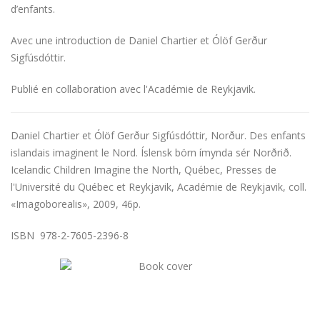
d’enfants.
Avec une introduction de Daniel Chartier et Ólöf Gerður
Sigfúsdóttir.
Publié en collaboration avec l'Académie de Reykjavik.
Daniel Chartier et Ólöf Gerður Sigfúsdóttir, Norður. Des enfants
islandais imaginent le Nord. Íslensk börn ímynda sér Norðrið.
Icelandic Children Imagine the North, Québec, Presses de
l'Université du Québec et Reykjavik, Académie de Reykjavik, coll.
«Imagoborealis», 2009, 46p.
ISBN 978-2-7605-2396-8