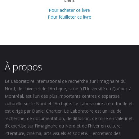
Liens
Pour acheter ce livre
Pour feuilleter ce livre
À propos
Le Laboratoire international de recherche sur l'imaginaire du
Nord, de l'hiver et de l'Arctique, situé à l'Université du Québec à
Montréal, est l'un des plus importants centres d'expertise
culturelle sur le Nord et l'Arctique. Le Laboratoire a été fondé et
est dirigé par Daniel Chartier. Le Laboratoire est un lieu de
recherche, de documentation, de diffusion, de mise en valeur et
d'expertise sur l'imaginaire du Nord et de l'hiver en culture,
littérature, cinéma, arts visuels et société. Il entretient des