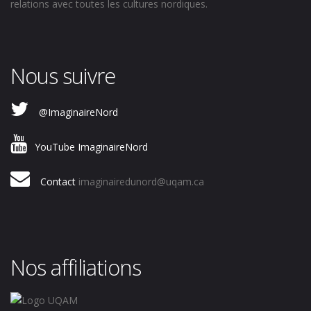
relations avec toutes les cultures nordiques.
Nous suivre
@ImaginaireNord
YouTube ImaginaireNord
Contact
imaginairedunord@uqam.ca
Nos affiliations