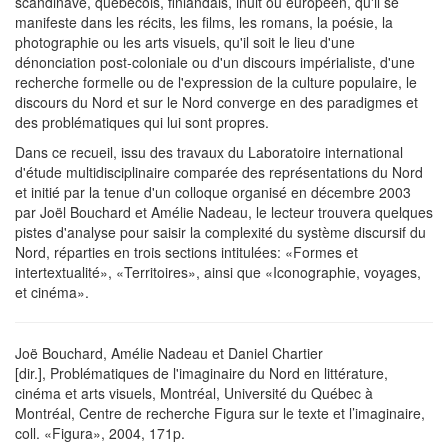
scandinave, québécois, finlandais, inuit ou européen, qu'il se
manifeste dans les récits, les films, les romans, la poésie, la
photographie ou les arts visuels, qu'il soit le lieu d'une
dénonciation post-coloniale ou d'un discours impérialiste, d'une
recherche formelle ou de l'expression de la culture populaire, le
discours du Nord et sur le Nord converge en des paradigmes et
des problématiques qui lui sont propres.
Dans ce recueil, issu des travaux du Laboratoire international
d'étude multidisciplinaire comparée des représentations du Nord
et initié par la tenue d'un colloque organisé en décembre 2003
par Joël Bouchard et Amélie Nadeau, le lecteur trouvera quelques
pistes d'analyse pour saisir la complexité du système discursif du
Nord, réparties en trois sections intitulées: «Formes et
intertextualité», «Territoires», ainsi que «Iconographie, voyages,
et cinéma».
Joë Bouchard, Amélie Nadeau et Daniel Chartier
[dir.], Problématiques de l'imaginaire du Nord en littérature,
cinéma et arts visuels, Montréal, Université du Québec à
Montréal, Centre de recherche Figura sur le texte et l’imaginaire,
coll. «Figura», 2004, 171p.