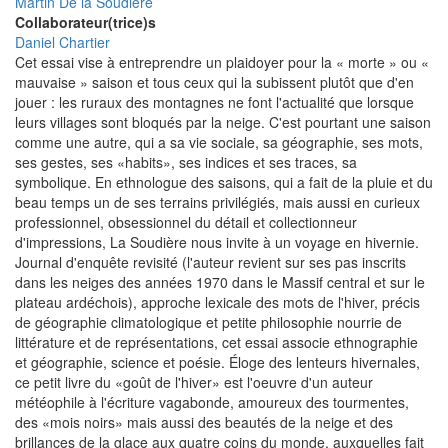
Martin De la Soudière
Collaborateur(trice)s
Daniel Chartier
Cet essai vise à entreprendre un plaidoyer pour la « morte » ou «
mauvaise » saison et tous ceux qui la subissent plutôt que d'en
jouer : les ruraux des montagnes ne font l'actualité que lorsque
leurs villages sont bloqués par la neige. C'est pourtant une saison
comme une autre, qui a sa vie sociale, sa géographie, ses mots,
ses gestes, ses «habits», ses indices et ses traces, sa
symbolique. En ethnologue des saisons, qui a fait de la pluie et du
beau temps un de ses terrains privilégiés, mais aussi en curieux
professionnel, obsessionnel du détail et collectionneur
d'impressions, La Soudière nous invite à un voyage en hivernie.
Journal d'enquête revisité (l'auteur revient sur ses pas inscrits
dans les neiges des années 1970 dans le Massif central et sur le
plateau ardéchois), approche lexicale des mots de l'hiver, précis
de géographie climatologique et petite philosophie nourrie de
littérature et de représentations, cet essai associe ethnographie
et géographie, science et poésie. Éloge des lenteurs hivernales,
ce petit livre du «goût de l'hiver» est l'oeuvre d'un auteur
météophile à l'écriture vagabonde, amoureux des tourmentes,
des «mois noirs» mais aussi des beautés de la neige et des
brillances de la glace aux quatre coins du monde, auxquelles fait