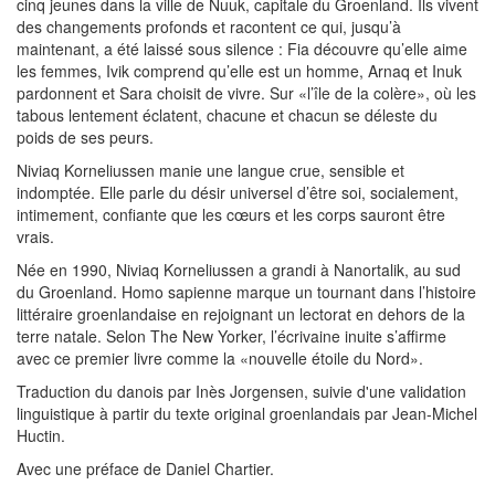
cinq jeunes dans la ville de Nuuk, capitale du Groenland. Ils vivent
des changements profonds et racontent ce qui, jusqu’à
maintenant, a été laissé sous silence : Fia découvre qu’elle aime
les femmes, Ivik comprend qu’elle est un homme, Arnaq et Inuk
pardonnent et Sara choisit de vivre. Sur «l’île de la colère», où les
tabous lentement éclatent, chacune et chacun se déleste du
poids de ses peurs.
Niviaq Korneliussen manie une langue crue, sensible et
indomptée. Elle parle du désir universel d’être soi, socialement,
intimement, confiante que les cœurs et les corps sauront être
vrais.
Née en 1990, Niviaq Korneliussen a grandi à Nanortalik, au sud
du Groenland. Homo sapienne marque un tournant dans l’histoire
littéraire groenlandaise en rejoignant un lectorat en dehors de la
terre natale. Selon The New Yorker, l’écrivaine inuite s’affirme
avec ce premier livre comme la «nouvelle étoile du Nord».
Traduction du danois par Inès Jorgensen, suivie d'une validation
linguistique à partir du texte original groenlandais par Jean-Michel
Huctin.
Avec une préface de Daniel Chartier.