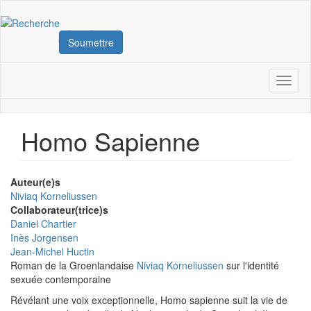
Aller
au
contenu
Rechercher
Soumettre
principal
Navigation
Toggl
naviga
principale
Homo Sapienne
Auteur(e)s
Niviaq Korneliussen
Collaborateur(trice)s
Daniel Chartier
Inès Jorgensen
Jean-Michel Huctin
Roman de la Groenlandaise
Niviaq Korneliussen
sur l'identité
sexuée contemporaine
Révélant une voix exceptionnelle, Homo sapienne suit la vie de