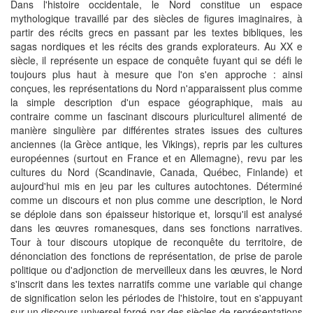
Dans l'histoire occidentale, le Nord constitue un espace
mythologique travaillé par des siècles de figures imaginaires, à
partir des récits grecs en passant par les textes bibliques, les
sagas nordiques et les récits des grands explorateurs. Au XX e
siècle, il représente un espace de conquête fuyant qui se défi le
toujours plus haut à mesure que l'on s'en approche : ainsi
conçues, les représentations du Nord n'apparaissent plus comme
la simple description d'un espace géographique, mais au
contraire comme un fascinant discours pluriculturel alimenté de
manière singulière par différentes strates issues des cultures
anciennes (la Grèce antique, les Vikings), repris par les cultures
européennes (surtout en France et en Allemagne), revu par les
cultures du Nord (Scandinavie, Canada, Québec, Finlande) et
aujourd'hui mis en jeu par les cultures autochtones. Déterminé
comme un discours et non plus comme une description, le Nord
se déploie dans son épaisseur historique et, lorsqu'il est analysé
dans les œuvres romanesques, dans ses fonctions narratives.
Tour à tour discours utopique de reconquête du territoire, de
dénonciation des fonctions de représentation, de prise de parole
politique ou d'adjonction de merveilleux dans les œuvres, le Nord
s'inscrit dans les textes narratifs comme une variable qui change
de signification selon les périodes de l'histoire, tout en s'appuyant
sur un discours universel forgé par des siècles de représentations