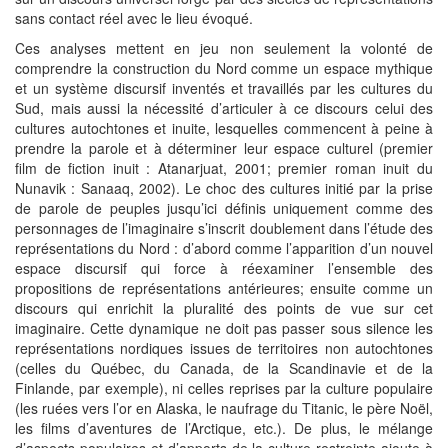
sans contact réel avec le lieu évoqué.
Ces analyses mettent en jeu non seulement la volonté de
comprendre la construction du Nord comme un espace mythique
et un système discursif inventés et travaillés par les cultures du
Sud, mais aussi la nécessité d’articuler à ce discours celui des
cultures autochtones et inuite, lesquelles commencent à peine à
prendre la parole et à déterminer leur espace culturel (premier
film de fiction inuit : Atanarjuat, 2001; premier roman inuit du
Nunavik : Sanaaq, 2002). Le choc des cultures initié par la prise
de parole de peuples jusqu’ici définis uniquement comme des
personnages de l’imaginaire s’inscrit doublement dans l’étude des
représentations du Nord : d’abord comme l’apparition d’un nouvel
espace discursif qui force à réexaminer l’ensemble des
propositions de représentations antérieures; ensuite comme un
discours qui enrichit la pluralité des points de vue sur cet
imaginaire. Cette dynamique ne doit pas passer sous silence les
représentations nordiques issues de territoires non autochtones
(celles du Québec, du Canada, de la Scandinavie et de la
Finlande, par exemple), ni celles reprises par la culture populaire
(les ruées vers l’or en Alaska, le naufrage du Titanic, le père Noël,
les films d’aventures de l’Arctique, etc.). De plus, le mélange