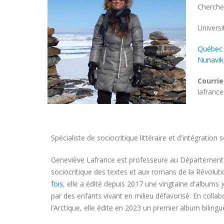
Chercheu
Univers
Univers
Québec
Nunavik
Courrie
lafranc
Spécialiste de sociocritique littéraire et d'intégration s
Geneviève Lafrance est professeure au Département d'
sociocritique des textes et aux romans de la Révolutio
fois
, elle a édité depuis 2017 une vingtaine d'albums j
par des enfants vivant en milieu défavorisé. En collabor
l’Arctique, elle édite en 2023 un premier album bilingu