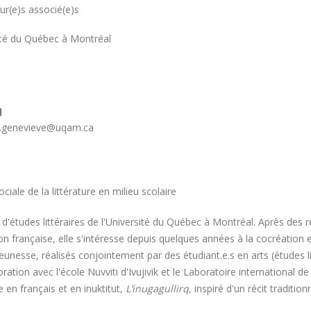
r(e)s associé(e)s
ité
ité du Québec à Montréal
l
e.genevieve@uqam.ca
ociale de la littérature en milieu scolaire
études littéraires de l'Université du Québec à Montréal. Après des r
n française, elle s'intéresse depuis quelques années à la cocréation e
eunesse, réalisés conjointement par des étudiant.e.s en arts (études lit
ation avec l'école Nuvviti d'Ivujivik et le Laboratoire international de
e en français et en inuktitut,
L’inugagullirq
, inspiré d'un récit traditi