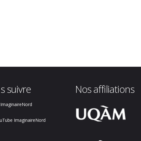
s suivre
Nos affiliations
ImaginaireNord
uTube ImaginaireNord