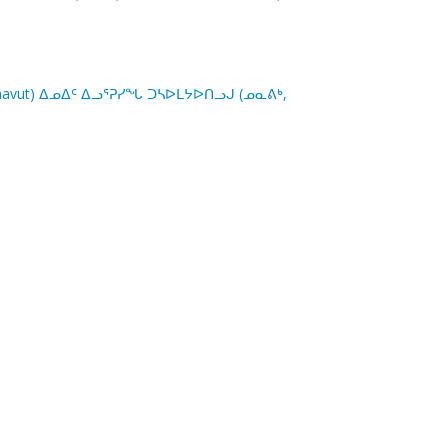
avut, Nunavut) ᐃᓄᐃᑦ ᐃᓗᕐᕈᓯᖓ ᑐᓴᐅᒪᔭᐅᑎᓗᒍ (ᓄᓇᕕᒃ,