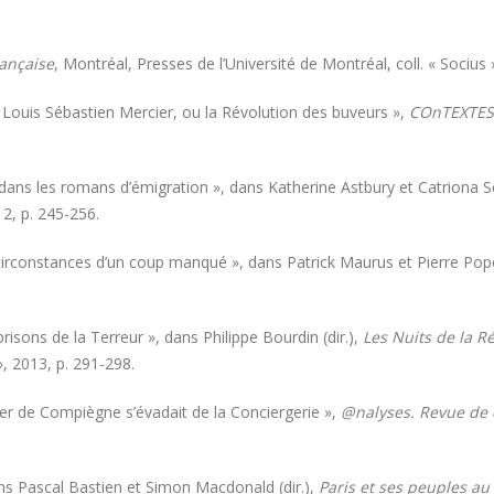
rançaise
, Montréal, Presses de l’Université de Montréal, coll. « Socius 
de Louis Sébastien Mercier, ou la Révolution des buveurs »,
COnTEXTES. 
dans les romans d’émigration », dans Katherine Astbury et Catriona Se
12, p. 245-256.
circonstances d’un coup manqué », dans Patrick Maurus et Pierre Popov
risons de la Terreur », dans Philippe Bourdin (dir.),
Les Nuits de la R
 », 2013, p. 291-298.
er de Compiègne s’évadait de la Conciergerie »,
@nalyses. Revue de cr
ans Pascal Bastien et Simon Macdonald (dir.),
Paris et ses peuples au 