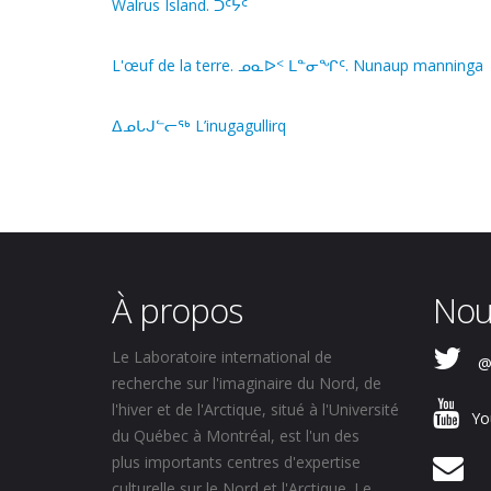
Walrus Island. ᑐᑦᔮᑦ
L'œuf de la terre. ᓄᓇᐅᑉ ᒪᓐᓂᖏᑦ. Nunaup manninga
ᐃᓄᒐᒍᓪᓕᖅ L’inugagullirq
À propos
Nou
Le Laboratoire international de
@
recherche sur l'imaginaire du Nord, de
l'hiver et de l'Arctique, situé à l'Université
Yo
du Québec à Montréal, est l'un des
plus importants centres d'expertise
culturelle sur le Nord et l'Arctique. Le