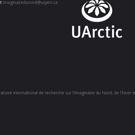
t
imaginairedunord@uqam.ca
toire international de recherche sur l'imaginaire du Nord, de l'hiver et