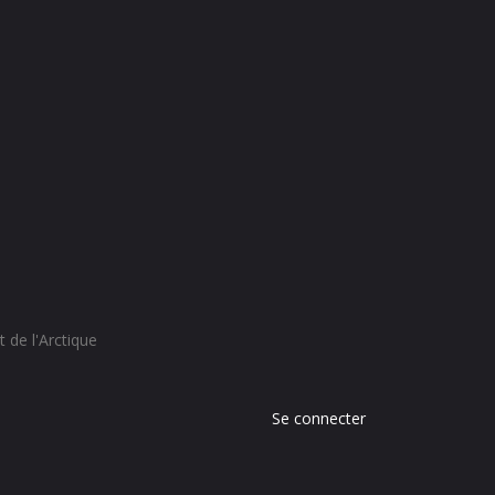
 de l'Arctique
Menu
Se connecter
du