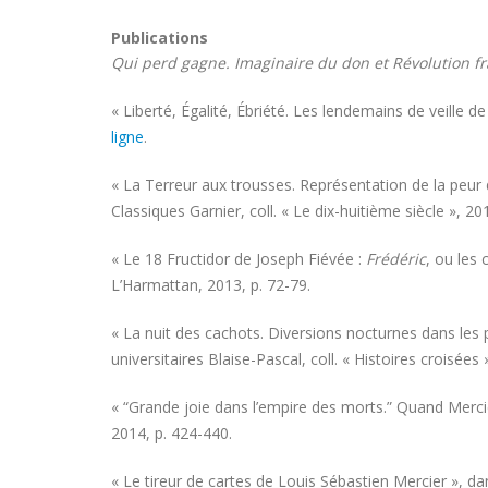
Publications
Qui perd gagne. Imaginaire du don et Révolution f
« Liberté, Égalité, Ébriété. Les lendemains de veille 
ligne
.
« La Terreur aux trousses. Représentation de la peur 
Classiques Garnier, coll. « Le dix-huitième siècle », 20
« Le 18 Fructidor de Joseph Fiévée :
Frédéric
,
ou les 
L’Harmattan, 2013, p. 72-79.
« La nuit des cachots. Diversions nocturnes dans les p
universitaires Blaise-Pascal, coll. « Histoires croisées
« “Grande joie dans l’empire des morts.” Quand Merci
2014, p. 424-440.
« Le tireur de cartes de Louis Sébastien Mercier », d