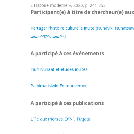
« Histoire moderne », 2020, p. 241-253.
Participant(e) à titre de chercheur(e) aux
Partager l’histoire culturelle inuite (Nunavik, Nun
ᓄᓇᑦᓯᐊᕗᑦ, ᓄᓇᕗᑦ)
A participé à ces événements
Inuit Nunaat et études inuites
Pa pimatisiwin En mouvement
A participé à ces publications
L’ île aux morses. ᑐᑦᔮᑦ. Tutjaat