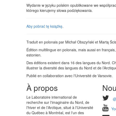
Wydanie w języku polskim opublikowane we współprac
którego kierujemy słowa podziękowania.
Aby pobrać tę książkę
.
Traduit en polonais par Michał Obszyński et Martą Ścis
Édition multilingue en polonais, mais aussi en français
estonien.
Des éditions existent dans 16 des langues du Nord. Cha
illustrer la diversité des langues du Nord et de l’Arctiqu
Publié en collaboration avec l'Université de Varsovie.
À propos
Nou
Le Laboratoire international de
@
recherche sur l'imaginaire du Nord, de
l'hiver et de l'Arctique, situé à l'Université
Yo
du Québec à Montréal, est l'un des