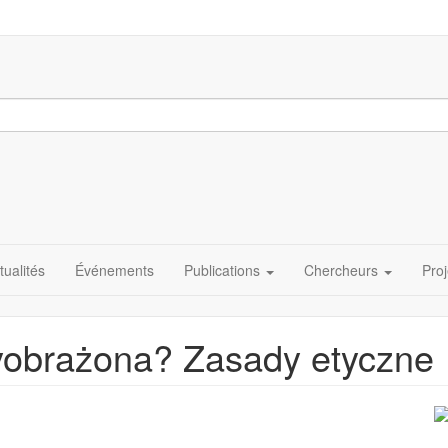
tualités
Événements
Publications
Chercheurs
Proj
yobrażona? Zasady etyczne