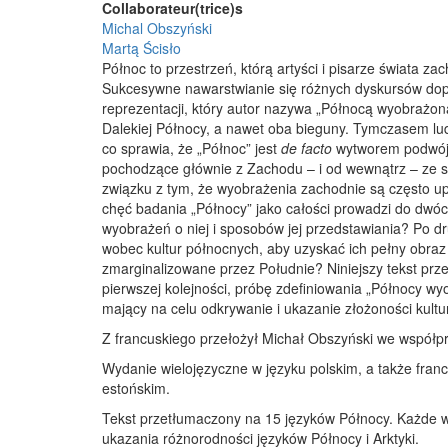
Collaborateur(trice)s
Michal Obszyński
Martą Ścisło
Północ to przestrzeń, którą artyści i pisarze świata 
Sukcesywne nawarstwianie się różnych dyskursów do
reprezentacji, który autor nazywa „Północą wyobrażona
Dalekiej Północy, a nawet oba bieguny. Tymczasem lud
co sprawia, że „Północ” jest
de facto
wytworem podwójn
pochodzące głównie z Zachodu – i od wewnątrz – ze st
związku z tym, że wyobrażenia zachodnie są często
chęć badania „Północy” jako całości prowadzi do dwóch
wyobrażeń o niej i sposobów jej przedstawiania? Po d
wobec kultur północnych, aby uzyskać ich pełny obraz i
zmarginalizowane przez Południe? Niniejszy tekst prz
pierwszej kolejności, próbę zdefiniowania „Północy w
mający na celu odkrywanie i ukazanie złożoności kultu
Z francuskiego przełożył Michał Obszyński we współpra
Wydanie wielojęzyczne w języku polskim, a także fra
estońskim.
Tekst przetłumaczony na 15 języków Północy. Każde w
ukazania różnorodności języków Północy i Arktyki.