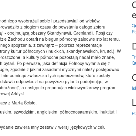
C
e
zachodniego wyobrażali sobie i przedstawiali od wieków.
Q
prowadziło z biegiem czasu do powstania całego zbioru
P
̨” - obejmującą obszary Skandynawii, Grenlandii, Rosji czy
zie Zachodu dotarli na biegun północny zaledwie sto lat temu,
D
ego spojrzenia, z zewnątrz – poprzez reprezentacje
rony kultur północnych (inuickich, skandynawskich, kri, itd.). W
Tr
 uproszczone, a kultury północne pozostają nadal mało znane,
Qu
 pytań. Po pierwsze, jaka definicja Północy wyłania się z
rugie, zgodnie z jakimi zasadami etycznymi należy postępować
C
 nie pominąć zwłaszcza tych społeczeństw, które zostały
edstawia odpowiedzi na powyższe pytania podejmując, w
yobrażonej”, a następnie proponując wielowymiarowy program
Is
rowej Arktyki.
cy z Martą Ścisło.
ncuskim, szwedzkim, angielskim, północnosaamskim, inuktitut i
Po
ydanie zawiera inny zestaw 7 wersji językowych w celu