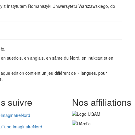
y z Instytutem Romanistyki Uniwersytetu Warszawskiego, do
ło.
, en suédois, en anglais, en sâme du Nord, en inuktitut et en
que édition contient un jeu différent de 7 langues, pour
e.
s suivre
Nos affiliations
ImaginaireNord
uTube ImaginaireNord