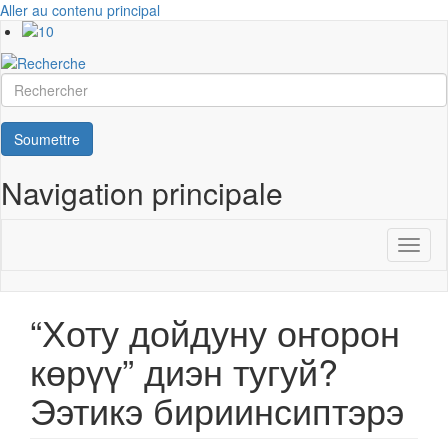
Aller au contenu principal
Rechercher
Soumettre
Navigation principale
Toggl
naviga
“Хоту дойдуну оҥорон
көрүү” диэн тугуй?
Ээтикэ бириинсиптэрэ