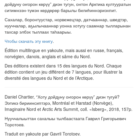
дойдуну оҥорон көрүү” диэн тугун, онтон Арктика култууратын
ситимнээн-түмэн көрдөрөр барылы билиһиннэриэхпит.
Сахалар, боронтуустар, норвежецтар, датчааннар, шведтэр,
нууччалар, аҕылычааннар уонна хотугу саамнар тылларынан
тахсар элбэх тыллаах таһаарыы.
Чтобы скачать эту книгу
.
Édition multilingue en yakoute, mais aussi en russe, français,
norvégien, danois, anglais et sâme du Nord.
Des éditions existent dans 15 des langues du Nord. Chaque
édition contient un jeu différent de 7 langues, pour illustrer la
diversité des langues du Nord et de l’Arctique.
Daniel Chartier, “Хоту дойдуну оҥорон көрүү” диэн тугуй?
Ээтикэ бириинсиптэрэ, Montréal et Harstad (Norvège),
Imaginaire Nord et Arctic Arts Summit, coll. «Isberg», 2018, 157p.
Нууччалыыттан сахалыы тылбаастаата Гаврил Григорьевич
Торотоев.
Traduit en yakoute par Gavril Torotoev.