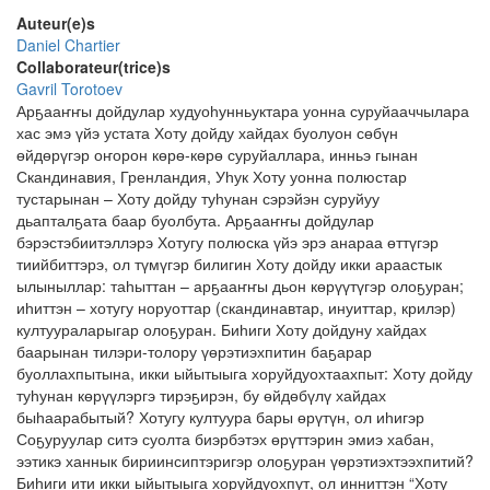
Auteur(e)s
Daniel Chartier
Collaborateur(trice)s
Gavril Torotoev
Арҕааҥҥы дойдулар худуоһунньуктара уонна суруйааччылара
хас эмэ үйэ устата Хоту дойду хайдах буолуон сөбүн
өйдөрүгэр оҥорон көрө-көрө суруйаллара, инньэ гынан
Скандинавия, Гренландия, Уһук Хоту уонна полюстар
тустарынан – Хоту дойду туһунан сэрэйэн суруйуу
дьапталҕата баар буолбута. Арҕааҥҥы дойдулар
бэрэстэбиитэллэрэ Хотугу полюска үйэ эрэ анараа өттүгэр
тиийбиттэрэ, ол түмүгэр билигин Хоту дойду икки араастык
ылыныллар: таһыттан – арҕааҥҥы дьон көрүүтүгэр олоҕуран;
иһиттэн – хотугу норуоттар (скандинавтар, инуиттар, крилэр)
култуураларыгар олоҕуран. Биһиги Хоту дойдуну хайдах
баарынан тилэри-толору үөрэтиэхпитин баҕарар
буоллахпытына, икки ыйытыыга хоруйдуохтаахпыт: Хоту дойду
туһунан көрүүлэргэ тирэҕирэн, бу өйдөбүлү хайдах
быһаарабытый? Хотугу култуура бары өрүтүн, ол иһигэр
Соҕуруулар ситэ суолта биэрбэтэх өрүттэрин эмиэ хабан,
ээтикэ ханнык бириинсиптэригэр олоҕуран үөрэтиэхтээхпитий?
Биһиги ити икки ыйытыыга хоруйдуохпут, ол инниттэн “Хоту