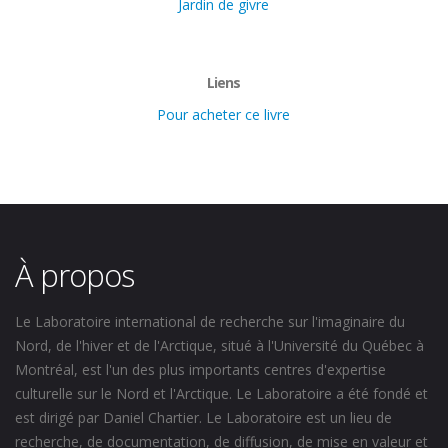
Jardin de givre
Liens
Pour acheter ce livre
À propos
Le Laboratoire international de recherche sur l'imaginaire du
Nord, de l'hiver et de l'Arctique, situé à l'Université du Québec à
Montréal, est l'un des plus importants centres d'expertise
culturelle sur le Nord et l'Arctique. Le Laboratoire a été fondé et
est dirigé par Daniel Chartier. Le Laboratoire est un lieu de
recherche, de documentation, de diffusion, de mise en valeur et