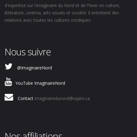
d'expertise sur l'imaginaire du Nord et de l'hiver en culture,
littérature, cinéma, arts visuels et société. Il entretient des
relations avec toutes les cultures nordiques.
Nous suivre
@ImaginaireNord
YouTube ImaginaireNord
Contact
imaginairedunord@uqam.ca
Nos affiliations