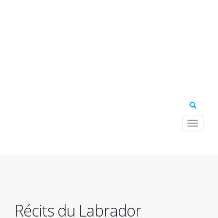
Toggle
navigat
Navig
princ
Récits du Labrador