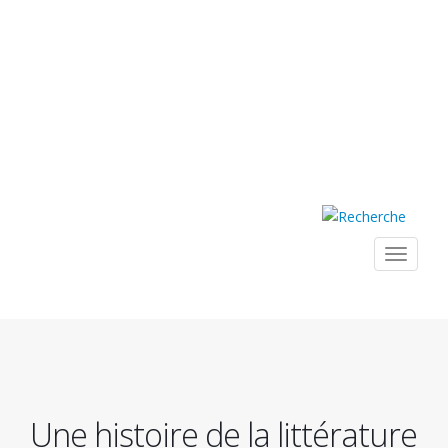
Toggle
navigat
Navig
princ
Une histoire de la littérature