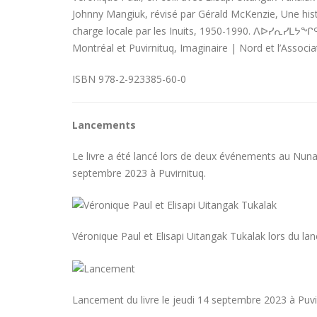
Johnny Mangiuk, révisé par Gérald McKenzie, Une hist
charge locale par les Inuits, 1950-1990. ᐱᐅᓯᕆᓯᒪᔭ
Montréal et Puvirnituq, Imaginaire | Nord et l’Associati
ISBN 978-2-923385-60-0
Lancements
Le livre a été lancé lors de deux événements au Nunavi
septembre 2023 à Puvirnituq.
Véronique Paul et Elisapi Uitangak Tukalak lors du la
Lancement du livre le jeudi 14 septembre 2023 à Puvi