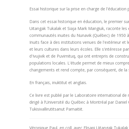
Essai historique sur la prise en charge de l'éducation 
Dans cet essai historique en éducation, le premier sur
Uitangak Tukalak et Siaja Mark Mangiuk, raconte les ét
communautés inuites du Nunavik (Québec) de 1950 à 1
Inuits face à des institutions venues de l'extérieur et
et leurs cultures dans leurs écoles. Elle s'intéresse 
d'Ivujivik et de Puvirnituq, qui ont entrepris de constr
populations locales. L'étude permet de mieux compren
changements et rend compte, par conséquent, de la situ
En français, inuktitut et anglais.
Ce livre est publié par le Laboratoire international de 
dirigé à l’Université du Québec à Montréal par Daniel 
Tukisivallirutitsanut Parnaitiit.
Véronique Paul, en coll. avec Elisapi Uitangak Tukala