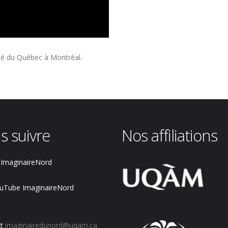
ité du Québec à Montréal.
s suivre
Nos affiliations
ImaginaireNord
uTube ImaginaireNord
t
imaginairedunord@uqam.ca