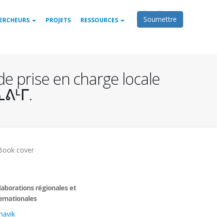
Rechercher
Soumettre
ERCHEURS
PROJETS
RESSOURCES
e prise en charge locale
ᓇᕕᒻᒥ.
laborations régionales et
ernationales
navik