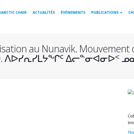
UARCTIC CHAIR
ACTUALITÉS
ÉVÉNEMENTS
PUBLICATIONS
CH
arisation au Nunavik. Mouvement d
-1990. ᐱᐅᓯᕆᓯᒪᔭᖏᑦ ᐃᓕᓐᓂᐊᓂᐅᑉ ᓄ
Col
int
Nu