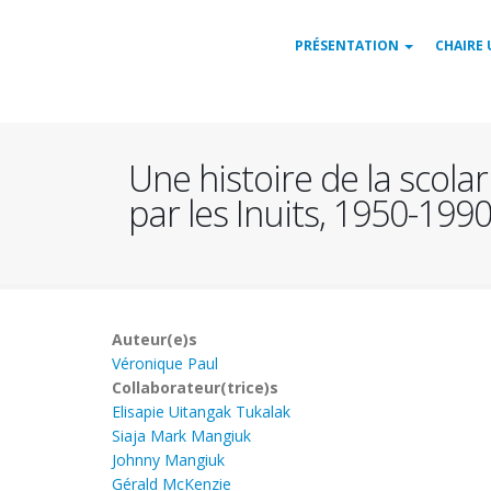
Aller
Navigation
au
PRÉSENTATION
CHAIRE 
contenu
principale
principal
Une histoire de la scol
par les Inuits, 1950
Auteur(e)s
Véronique Paul
Collaborateur(trice)s
Elisapie Uitangak Tukalak
Siaja Mark Mangiuk
Johnny Mangiuk
Gérald McKenzie