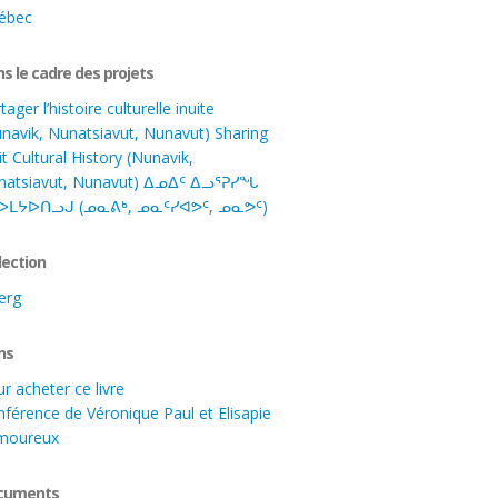
ébec
s le cadre des projets
tager l’histoire culturelle inuite
navik, Nunatsiavut, Nunavut) Sharing
it Cultural History (Nunavik,
natsiavut, Nunavut) ᐃᓄᐃᑦ ᐃᓗᕐᕈᓯᖓ
ᐅᒪᔭᐅᑎᓗᒍ (ᓄᓇᕕᒃ, ᓄᓇᑦᓯᐊᕗᑦ, ᓄᓇᕗᑦ)
lection
erg
ns
r acheter ce livre
férence de Véronique Paul et Elisapie
moureux
cuments