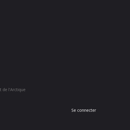
 de l'Arctique
Menu
Se connecter
du