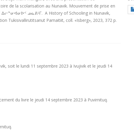
oire de la scolarisation au Nunavik. Mouvement de prise en
ᖏᑦ ᐃᓕᓐᓂᐊᓂᐅᑉ ᓄᓇᕕᒻᒥ. A History of Schooling in Nunavik,
on Tukisivallirutitsanut Parnaitiit, coll. «Isberg», 2023, 372 p.
k, soit le lundi 11 septembre 2023 à Ivujivik et le jeudi 14
ncement du livre le jeudi 14 septembre 2023 à Puvirnituq.
rnituq.