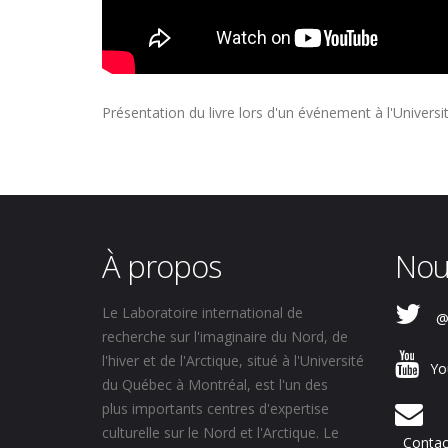
Présentation du livre lors d'un événement à l'Univers
À propos
Nou
Le Laboratoire international de
@
recherche sur l'imaginaire du Nord, de
l'hiver et de l'Arctique, situé à l'Université
Yo
du Québec à Montréal, est l'un des
plus importants centres d'expertise
culturelle sur le Nord et l'Arctique. Le
Contac