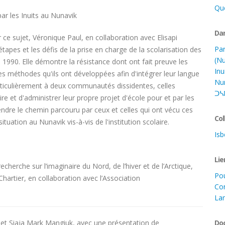
Qu
par les Inuits au Nunavik
Dan
 ce sujet, Véronique Paul, en collaboration avec Elisapi
Par
apes et les défis de la prise en charge de la scolarisation des
(Nu
990. Elle démontre la résistance dont ont fait preuve les
Inu
 les méthodes qu'ils ont développées afin d'intégrer leur langue
Nu
particulièrement à deux communautés dissidentes, celles
ᑐᓴ
uire et d'administrer leur propre projet d'école pour et par les
dre le chemin parcouru par ceux et celles qui ont vécu ces
Col
ation au Nunavik vis-à-vis de l'institution scolaire.
Isb
Lie
recherche sur l’imaginaire du Nord, de l’hiver et de l’Arctique,
Pou
Chartier, en collaboration avec l’Association
Con
La
k et Siaja Mark Mangiuk, avec une présentation de
Do