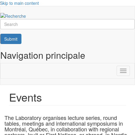
Skip to main content
Search
Submit
Navigation principale
Toggl
naviga
Events
The Laboratory organises lecture series, round
tables, meetings and international symposiums in
Montréal, Québec, in collaboration with regional
partners, Inuit or First Nations, or abroad, in Nordic