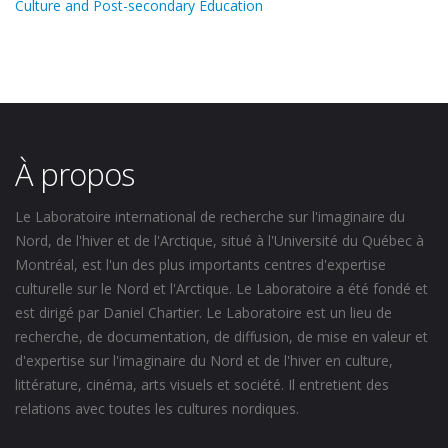
Culture and Post-secondary Education
À propos
Le Laboratoire international de recherche sur l'imaginaire du
Nord, de l'hiver et de l'Arctique, situé à l'Université du Québec à
Montréal, est l'un des plus importants centres d'expertise
culturelle sur le Nord et l'Arctique. Le Laboratoire a été fondé et
est dirigé par Daniel Chartier. Le Laboratoire est un lieu de
recherche, de documentation, de diffusion, de mise en valeur et
d'expertise sur l'imaginaire du Nord et de l'hiver en culture,
littérature, cinéma, arts visuels et société. Il entretient des
relations avec toutes les cultures nordiques.