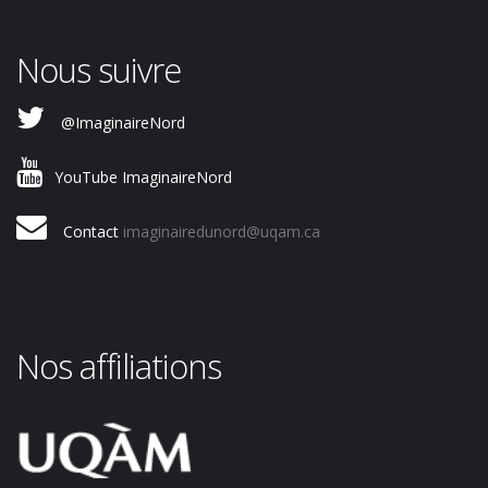
Nous suivre
@ImaginaireNord
YouTube ImaginaireNord
Contact
imaginairedunord@uqam.ca
Nos affiliations