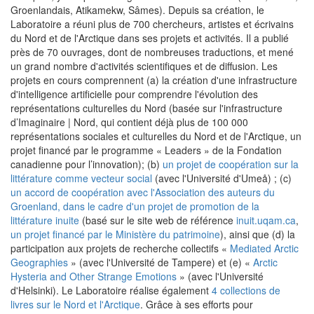
Groenlandais, Atikamekw, Sâmes). Depuis sa création, le
Laboratoire a réuni plus de 700 chercheurs, artistes et écrivains
du Nord et de l'Arctique dans ses projets et activités. Il a publié
près de 70 ouvrages, dont de nombreuses traductions, et mené
un grand nombre d'activités scientifiques et de diffusion. Les
projets en cours comprennent (a) la création d'une infrastructure
d'intelligence artificielle pour comprendre l'évolution des
représentations culturelles du Nord (basée sur l'infrastructure
d’Imaginaire | Nord, qui contient déjà plus de 100 000
représentations sociales et culturelles du Nord et de l'Arctique, un
projet financé par le programme « Leaders » de la Fondation
canadienne pour l’innovation); (b)
un projet de coopération sur la
littérature comme vecteur social
(avec l'Université d'Umeå) ; (c)
un accord de coopération avec l'Association des auteurs du
Groenland, dans le cadre d'un projet de promotion de la
littérature inuite
(basé sur le site web de référence
inuit.uqam.ca
,
un projet financé par le Ministère du patrimoine
), ainsi que (d) la
participation aux projets de recherche collectifs «
Mediated Arctic
Geographies
» (avec l'Université de Tampere) et (e) «
Arctic
Hysteria and Other Strange Emotions
» (avec l'Université
d'Helsinki). Le Laboratoire réalise également
4 collections de
livres sur le Nord et l'Arctique
. Grâce à ses efforts pour