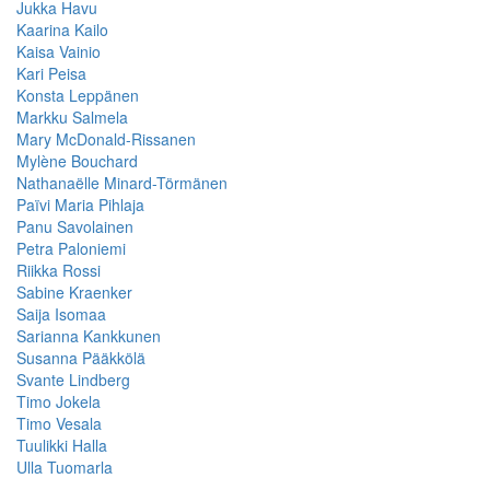
Jukka Havu
Kaarina Kailo
Kaisa Vainio
Kari Peisa
Konsta Leppänen
Markku Salmela
Mary McDonald-Rissanen
Mylène Bouchard
Nathanaëlle Minard-Törmänen
Païvi Maria Pihlaja
Panu Savolainen
Petra Paloniemi
Riikka Rossi
Sabine Kraenker
Saija Isomaa
Sarianna Kankkunen
Susanna Pääkkölä
Svante Lindberg
Timo Jokela
Timo Vesala
Tuulikki Halla
Ulla Tuomarla