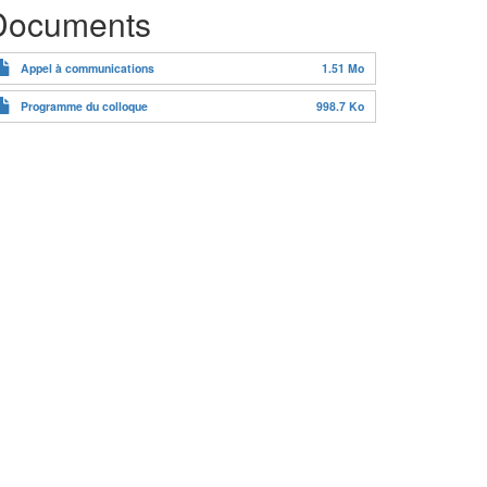
Documents
Appel à communications
1.51 Mo
Programme du colloque
998.7 Ko