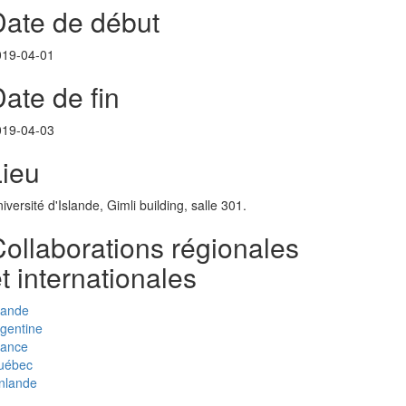
Date de début
019-04-01
ate de fin
019-04-03
Lieu
iversité d'Islande, Gimli building, salle 301.
ollaborations régionales
t internationales
lande
gentine
rance
uébec
nlande