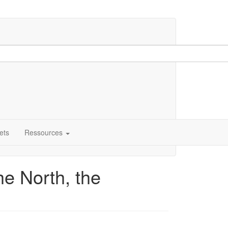
ets
Ressources
he North, the