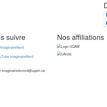
s suivre
Nos affiliations
ImaginaireNord
uTube ImaginaireNord
t
imaginairedunord@uqam.ca