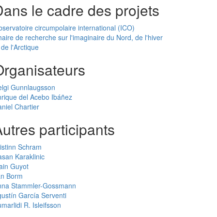
ans le cadre des projets
servatoire circumpolaire international (ICO)
aire de recherche sur l'imaginaire du Nord, de l'hiver
 de l'Arctique
Organisateurs
elgi Gunnlaugsson
rique del Acebo Ibáñez
niel Chartier
utres participants
istinn Schram
san Karaklinic
ain Guyot
an Borm
nna Stammler-Gossmann
ustín García Serventi
marlidi R. Isleifsson