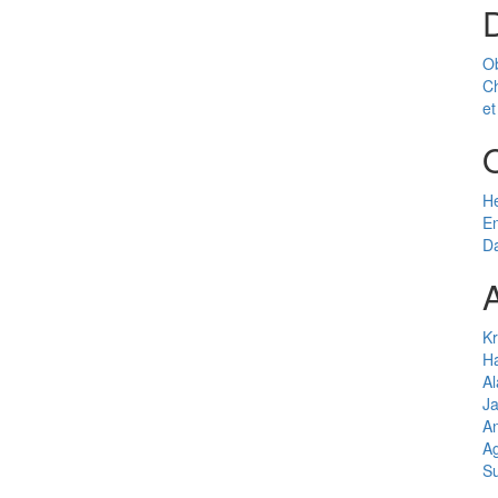
D
Ob
Ch
et
H
En
Da
A
Kr
Ha
Al
J
A
Ag
Su