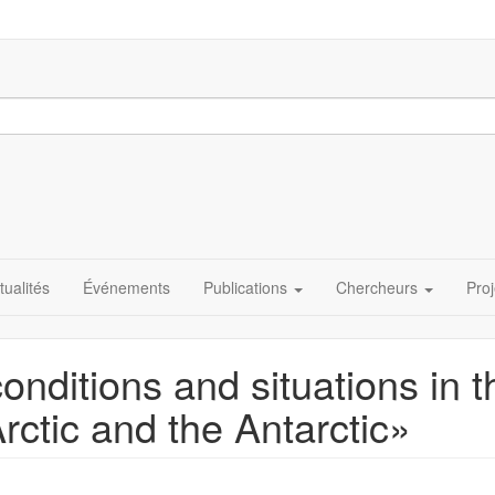
tualités
Événements
Publications
Chercheurs
Proj
nditions and situations in t
rctic and the Antarctic»