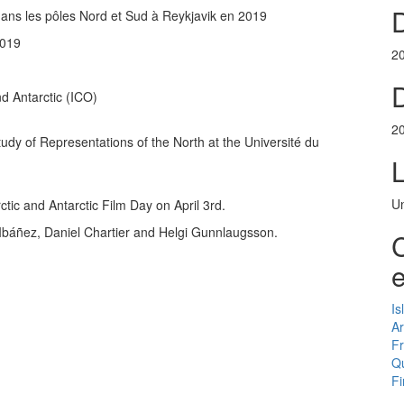
 dans les pôles Nord et Sud à Reykjavik en 2019
2019
2
D
d Antarctic (ICO)
2
Study of Representations of the North at the Université du
Un
tic and Antarctic Film Day on April 3rd.
Ibáñez, Daniel Chartier and Helgi Gunnlaugsson.
C
e
Is
Ar
F
Q
Fi