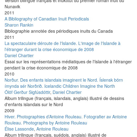
Version bilingue français et inuktitut du premier roman inuit du
Nunavik
2011
A Bibliography of Canadian Inuit Periodicals
Sharon Rankin
Bibliographie annotée des périodiques inuits du Canada
2011
La spectaculaire déroute de l'Islande. L'image de l'Islande à
l'étranger durant la crise économique de 2008
Daniel Chartier
Essai sur les représentations médiatiques de l'Islande à l'étranger
pendant la crise économique de 2008
2010
Norður. Des enfants islandais imaginent le Nord. Íslensk börn
ímynda sér Norðrið. Icelandic Children Imagine the North
Ólöf Gerður Sigfúsdóttir
,
Daniel Chartier
Album trilingue (français, islandais, anglais) illustré de dessins
d'enfants islandais sur le Nord
2009
Hiver. Photographies d’Antoine Rouleau. Fotografier av Antoine
Rouleau. Photographs by Antoine Rouleau
Élise Lassonde
,
Antoine Rouleau
Album trilingue (français, suédois, anglais) illustré de