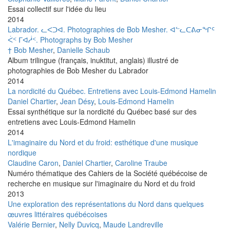
Essai collectif sur l'idée du lieu
2014
Labrador. ᓚᐸᑐᐊ. Photographies de Bob Mesher. ᐊᓪᓚᑕᕕᓂᖏᑦ
ᐹᑉ ᒥᐊᓲᑉ. Photographs by Bob Mesher
† Bob Mesher
,
Danielle Schaub
Album trilingue (français, inuktitut, anglais) illustré de
photographies de Bob Mesher du Labrador
2014
La nordicité du Québec. Entretiens avec Louis-Edmond Hamelin
Daniel Chartier
,
Jean Désy
,
Louis-Edmond Hamelin
Essai synthétique sur la nordicité du Québec basé sur des
entretiens avec Louis-Edmond Hamelin
2014
L'imaginaire du Nord et du froid: esthétique d'une musique
nordique
Claudine Caron
,
Daniel Chartier
,
Caroline Traube
Numéro thématique des Cahiers de la Société québécoise de
recherche en musique sur l'imaginaire du Nord et du froid
2013
Une exploration des représentations du Nord dans quelques
œuvres littéraires québécoises
Valérie Bernier
,
Nelly Duvicq
,
Maude Landreville