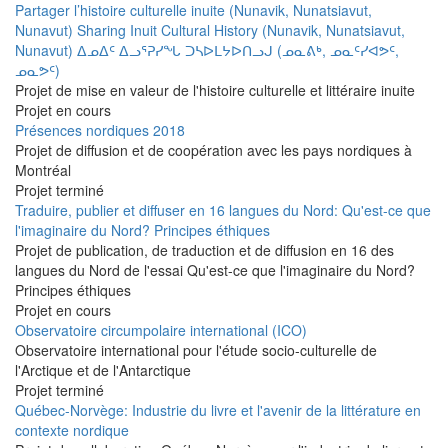
Partager l’histoire culturelle inuite (Nunavik, Nunatsiavut,
Nunavut) Sharing Inuit Cultural History (Nunavik, Nunatsiavut,
Nunavut) ᐃᓄᐃᑦ ᐃᓗᕐᕈᓯᖓ ᑐᓴᐅᒪᔭᐅᑎᓗᒍ (ᓄᓇᕕᒃ, ᓄᓇᑦᓯᐊᕗᑦ,
ᓄᓇᕗᑦ)
Projet de mise en valeur de l'histoire culturelle et littéraire inuite
Projet en cours
Présences nordiques 2018
Projet de diffusion et de coopération avec les pays nordiques à
Montréal
Projet terminé
Traduire, publier et diffuser en 16 langues du Nord: Qu'est-ce que
l'imaginaire du Nord? Principes éthiques
Projet de publication, de traduction et de diffusion en 16 des
langues du Nord de l'essai Qu'est-ce que l'imaginaire du Nord?
Principes éthiques
Projet en cours
Observatoire circumpolaire international (ICO)
Observatoire international pour l'étude socio-culturelle de
l'Arctique et de l'Antarctique
Projet terminé
Québec-Norvège: Industrie du livre et l'avenir de la littérature en
contexte nordique