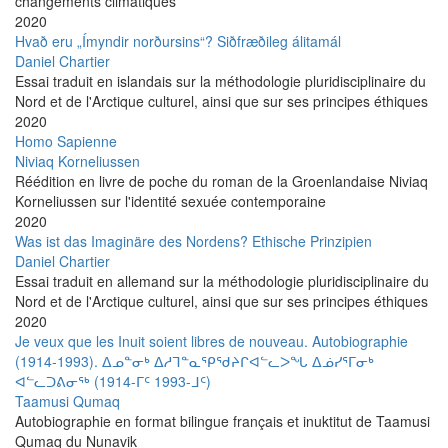
changements climatiques
2020
Hvað eru „Ímyndir norðursins“? Siðfræðileg álitamál
Daniel Chartier
Essai traduit en islandais sur la méthodologie pluridisciplinaire du
Nord et de l'Arctique culturel, ainsi que sur ses principes éthiques
2020
Homo Sapienne
Niviaq Korneliussen
Réédition en livre de poche du roman de la Groenlandaise Niviaq
Korneliussen sur l'identité sexuée contemporaine
2020
Was ist das Imaginäre des Nordens? Ethische Prinzipien
Daniel Chartier
Essai traduit en allemand sur la méthodologie pluridisciplinaire du
Nord et de l'Arctique culturel, ainsi que sur ses principes éthiques
2020
Je veux que les Inuit soient libres de nouveau. Autobiographie
(1914-1993). ᐃᓄᓐᓂᒃ ᐃᓱᒣᓐᓇᕿᖁᔨᒋᐊᓪᓚᐳᖓ ᐃᓅᓯᕐᒥᓂᒃ
ᐊᓪᓚᑐᕕᓂᖅ (1914-ᒥᑦ 1993-ᒧᑦ)
Taamusi Qumaq
Autobiographie en format bilingue français et inuktitut de Taamusi
Qumaq du Nunavik