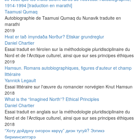
1914-1994 [traduction en marathi]
Taamusi Qumaq
Autobiographie de Taamusi Qumaq du Nunavik traduite en
marathi
2019
Hvat er tað ímyndaða Norður? Etiskar grundreglur
Daniel Chartier
Essai traduit en féroïen sur la méthodologie pluridisciplinaire du
Nord et de l'Arctique culturel, ainsi que sur ses principes éthiques
2019
Hamsun. Romans autobiographiques, figures d'auteur et champ
littéraire
Yannick Legault
Essai littéraire sur l'œuvre du romancier norvégien Knut Hamsun
2018
What is the “Imagined North”? Ethical Principles
Daniel Chartier
Essai traduit en anglais sur la méthodologie pluridisciplinaire du
Nord et de l'Arctique culturel, ainsi que sur ses principes éthiques
2018
“Хоту дойдуну оҥорон көрүү” диэн тугуй? Ээтикэ
бириинсиптэрэ