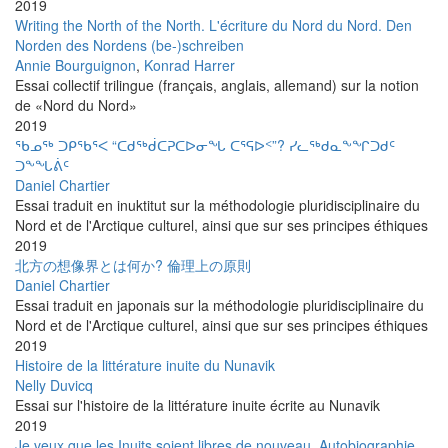
2019
Writing the North of the North. L'écriture du Nord du Nord. Den
Norden des Nordens (be-)schreiben
Annie Bourguignon
,
Konrad Harrer
Essai collectif trilingue (français, anglais, allemand) sur la notion
de «Nord du Nord»
2019
ᖃᓄᖅ ᑐᑭᖃᕐᐸ “ᑕᑯᖅᑰᑕᕈᑕᐅᓂᖓ ᑕᕐᕋᐅᑉ”? ᓯᓚᖅᑯᓇᖕᖏᑐᑯᑦ
ᑐᖕᖓᕖᑦ
Daniel Chartier
Essai traduit en inuktitut sur la méthodologie pluridisciplinaire du
Nord et de l'Arctique culturel, ainsi que sur ses principes éthiques
2019
北方の想像界とは何か? 倫理上の原則
Daniel Chartier
Essai traduit en japonais sur la méthodologie pluridisciplinaire du
Nord et de l'Arctique culturel, ainsi que sur ses principes éthiques
2019
Histoire de la littérature inuite du Nunavik
Nelly Duvicq
Essai sur l'histoire de la littérature inuite écrite au Nunavik
2019
Je veux que les Inuits soient libres de nouveau. Autobiographie,