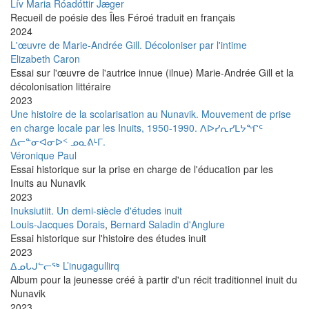
Lív Maria Róadóttir Jæger
Recueil de poésie des Îles Féroé traduit en français
2024
L'œuvre de Marie-Andrée Gill. Décoloniser par l'intime
Elizabeth Caron
Essai sur l'œuvre de l'autrice innue (ilnue) Marie-Andrée Gill et la
décolonisation littéraire
2023
Une histoire de la scolarisation au Nunavik. Mouvement de prise
en charge locale par les Inuits, 1950-1990. ᐱᐅᓯᕆᓯᒪᔭᖏᑦ
ᐃᓕᓐᓂᐊᓂᐅᑉ ᓄᓇᕕᒻᒥ.
Véronique Paul
Essai historique sur la prise en charge de l'éducation par les
Inuits au Nunavik
2023
Inuksiutiit. Un demi-siècle d'études inuit
Louis-Jacques Dorais
,
Bernard Saladin d'Anglure
Essai historique sur l'histoire des études inuit
2023
ᐃᓄᒐᒍᓪᓕᖅ L’inugagullirq
Album pour la jeunesse créé à partir d'un récit traditionnel inuit du
Nunavik
2023