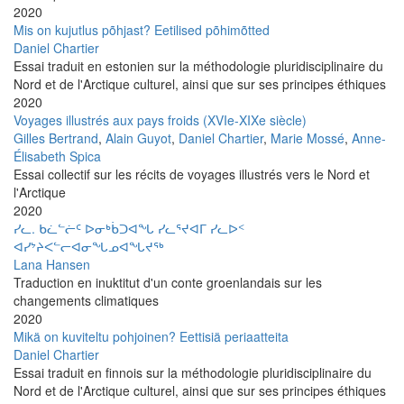
2020
Mis on kujutlus põhjast? Eetilised põhimõtted
Daniel Chartier
Essai traduit en estonien sur la méthodologie pluridisciplinaire du
Nord et de l'Arctique culturel, ainsi que sur ses principes éthiques
2020
Voyages illustrés aux pays froids (XVIe-XIXe siècle)
Gilles Bertrand
,
Alain Guyot
,
Daniel Chartier
,
Marie Mossé
,
Anne-
Élisabeth Spica
Essai collectif sur les récits de voyages illustrés vers le Nord et
l'Arctique
2020
ᓯᓚ. ᑲᓛᓪᓖᑦ ᐅᓂᒃᑳᑐᐊᖓ ᓯᓚᕐᔪᐊᒥ ᓯᓚᐅᑉ
ᐊᓯᔾᔨᐸᓪᓕᐊᓂᖓᓄᐊᖓᔪᖅ
Lana Hansen
Traduction en inuktitut d'un conte groenlandais sur les
changements climatiques
2020
Mikä on kuviteltu pohjoinen? Eettisiä periaatteita
Daniel Chartier
Essai traduit en finnois sur la méthodologie pluridisciplinaire du
Nord et de l'Arctique culturel, ainsi que sur ses principes éthiques