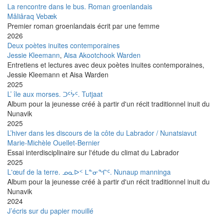
La rencontre dans le bus. Roman groenlandais
Mâliâraq Vebæk
Premier roman groenlandais écrit par une femme
2026
Deux poètes inuites contemporaines
Jessie Kleemann
,
Aisa Akootchook Warden
Entretiens et lectures avec deux poètes inuites contemporaines,
Jessie Kleemann et Aisa Warden
2025
L’ île aux morses. ᑐᑦᔮᑦ. Tutjaat
Album pour la jeunesse créé à partir d'un récit traditionnel inuit du
Nunavik
2025
L’hiver dans les discours de la côte du Labrador / Nunatsiavut
Marie-Michèle Ouellet-Bernier
Essai interdisciplinaire sur l'étude du climat du Labrador
2025
L'œuf de la terre. ᓄᓇᐅᑉ ᒪᓐᓂᖏᑦ. Nunaup manninga
Album pour la jeunesse créé à partir d'un récit traditionnel inuit du
Nunavik
2024
J’écris sur du papier mouillé