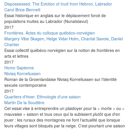
Dispossessed. The Eviction of Inuit from Hebron, Labrador
Carol Brice-Bennett
Essai historique en anglais sur le déplacement forcé de
populations inuites au Labrador (Nunatsiavut)
2017
Frontières. Actes du colloque québéco-norvégien
Margery Vibe Skagen
,
Helge Vidar Holm
,
Chantal Savoie
,
Daniel
Chartier
Essai collectif québéco-norvégien sur la notion de frontières en
arts et lettres
2017
Homo Sapienne
Niviaq Korneliussen
Roman de la Groenlandaise Niviaq Korneliussen sur l'identité
sexuée contemporaine
2017
Quartiers d'hiver. Ethnologie d'une saison
Martin De la Soudière
Cet essai vise à entreprendre un plaidoyer pour la « morte » ou «
mauvaise » saison et tous ceux qui la subissent plutôt que d'en
jouer : les ruraux des montagnes ne font l'actualité que lorsque
leurs villages sont bloqués par la neige. C'est pourtant une saison