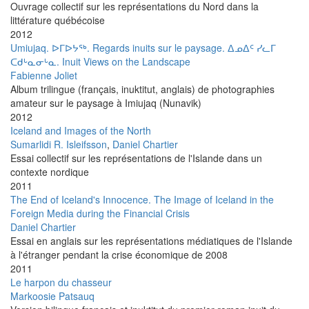
Ouvrage collectif sur les représentations du Nord dans la
littérature québécoise
2012
Umiujaq. ᐅᒥᐅᔭᖅ. Regards inuits sur le paysage. ᐃᓄᐃᑦ ᓯᓚᒥ
ᑕᑯᒡᓇᓂᒡᓇ. Inuit Views on the Landscape
Fabienne Joliet
Album trilingue (français, inuktitut, anglais) de photographies
amateur sur le paysage à Imiujaq (Nunavik)
2012
Iceland and Images of the North
Sumarlidi R. Isleifsson
,
Daniel Chartier
Essai collectif sur les représentations de l'Islande dans un
contexte nordique
2011
The End of Iceland's Innocence. The Image of Iceland in the
Foreign Media during the Financial Crisis
Daniel Chartier
Essai en anglais sur les représentations médiatiques de l'Islande
à l'étranger pendant la crise économique de 2008
2011
Le harpon du chasseur
Markoosie Patsauq