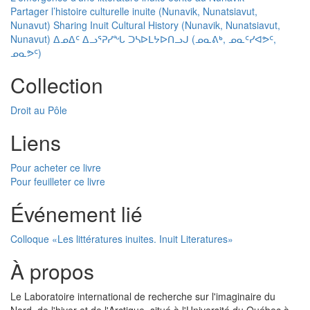
Partager l’histoire culturelle inuite (Nunavik, Nunatsiavut,
Nunavut) Sharing Inuit Cultural History (Nunavik, Nunatsiavut,
Nunavut) ᐃᓄᐃᑦ ᐃᓗᕐᕈᓯᖓ ᑐᓴᐅᒪᔭᐅᑎᓗᒍ (ᓄᓇᕕᒃ, ᓄᓇᑦᓯᐊᕗᑦ,
ᓄᓇᕗᑦ)
Collection
Droit au Pôle
Liens
Pour acheter ce livre
Pour feuilleter ce livre
Événement lié
Colloque «Les littératures inuites. Inuit Literatures»
À propos
Le Laboratoire international de recherche sur l'imaginaire du