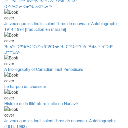
ᓯᓚ. ᑲᓛᓪᓖᑦ ᐅᓂᒃᑳᑐᐊᖓ ᓯᓚᕐᔪᐊᒥ ᓯᓚᐅᑉ
ᐊᓯᔾᔨᐸᓪᓕᐊᓂᖓᓄᐊᖓᔪᖅ
Je veux que les Inuits soient libres de nouveau. Autobiographie,
1914-1994 [traduction en marathi]
ᖃᓄᖅ ᑐᑭᖃᕐᐸ “ᑕᑯᖅᑰᑕᕈᑕᐅᓂᖓ ᑕᕐᕋᐅᑉ”? ᓯᓚᖅᑯᓇᖕᖏᑐᑯᑦ
ᑐᖕᖓᕖᑦ
A Bibliography of Canadian Inuit Periodicals
Le harpon du chasseur
Histoire de la littérature inuite du Nunavik
Je veux que les Inuit soient libres de nouveau. Autobiographie
(1914-1993)