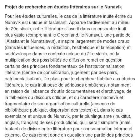
Projet de recherche en études littéraires sur le Nunavik
Pour les études culturelles, le cas de la littérature inuite écrite du
Nunavik est unique et fascinant. Apparue tardivement au milieu
du 20e siècle, cette littérature s'inscrit dans un ensemble inuit
plus vaste (comprenant le Groenland, le Nunavut, une partie de
l'Alaska et le Nunatsiavut), s'inspire largement de modes oraux
(dans les influences, la rédaction, l'esthétique et la réception) et
se développe dans le contexte unique du 21e siècle, où la
multiplication des possibilités de diffusion remet en question
certains des principes fondamentaux de l'institutionnalisation
littéraire (centre de consécration, jugement par des pairs,
patrimonialisation). De plus, pour le chercheur habitué aux études
littéraires, le cas inuit pose de sérieuses embûches, notamment
en raison de l'absence d'outils documentaires et d'archivage, de
la faiblesse du discours critique, et du caractère inachevé et
fragmentaire de son organisation culturelle (absence de
bibliothèque publique, dispersion des textes) et, dans le cas
exemplaire et unique du Nunavik, par le plurilinguisme (inuktitut,
anglais, français) de ses productions, qu'il serait simpliste (mais
tentant) de diviser entre littérature pour consommation interne et
externe. Ce cas remet donc en question une partie des principes