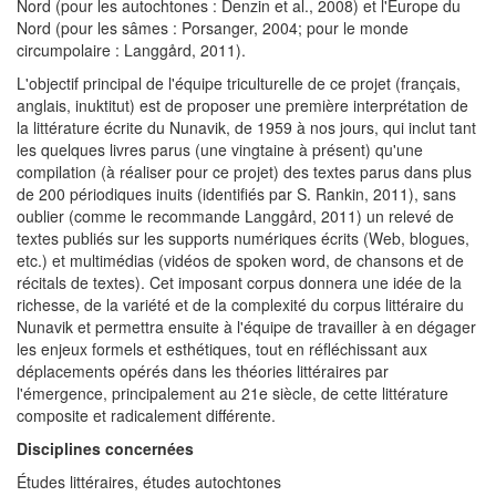
Nord (pour les autochtones : Denzin et al., 2008) et l'Europe du
Nord (pour les sâmes : Porsanger, 2004; pour le monde
circumpolaire : Langgård, 2011).
L'objectif principal de l'équipe triculturelle de ce projet (français,
anglais, inuktitut) est de proposer une première interprétation de
la littérature écrite du Nunavik, de 1959 à nos jours, qui inclut tant
les quelques livres parus (une vingtaine à présent) qu'une
compilation (à réaliser pour ce projet) des textes parus dans plus
de 200 périodiques inuits (identifiés par S. Rankin, 2011), sans
oublier (comme le recommande Langgård, 2011) un relevé de
textes publiés sur les supports numériques écrits (Web, blogues,
etc.) et multimédias (vidéos de spoken word, de chansons et de
récitals de textes). Cet imposant corpus donnera une idée de la
richesse, de la variété et de la complexité du corpus littéraire du
Nunavik et permettra ensuite à l'équipe de travailler à en dégager
les enjeux formels et esthétiques, tout en réfléchissant aux
déplacements opérés dans les théories littéraires par
l'émergence, principalement au 21e siècle, de cette littérature
composite et radicalement différente.
Disciplines concernées
Études littéraires, études autochtones