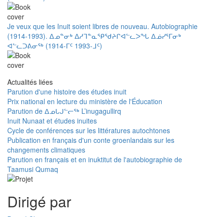
Je veux que les Inuit soient libres de nouveau. Autobiographie
(1914-1993). ᐃᓄᓐᓂᒃ ᐃᓱᒣᓐᓇᕿᖁᔨᒋᐊᓪᓚᐳᖓ ᐃᓅᓯᕐᒥᓂᒃ
ᐊᓪᓚᑐᕕᓂᖅ (1914-ᒥᑦ 1993-ᒧᑦ)
Actualités liées
Parution d'une histoire des études inuit
Prix national en lecture du ministère de l'Éducation ​​
Parution de ᐃᓄᒐᒍᓪᓕᖅ L’inugagullirq
Inuit Nunaat et études inuites
Cycle de conférences sur les littératures autochtones
Publication en français d'un conte groenlandais sur les
changements climatiques
Parution en français et en inuktitut de l'autobiographie de
Taamusi Qumaq
Dirigé par