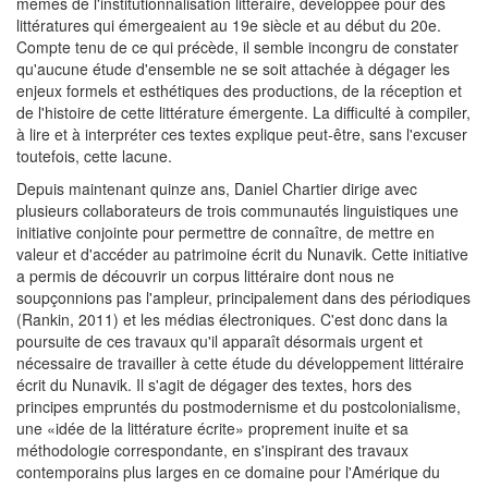
mêmes de l'institutionnalisation littéraire, développée pour des
littératures qui émergeaient au 19e siècle et au début du 20e.
Compte tenu de ce qui précède, il semble incongru de constater
qu'aucune étude d'ensemble ne se soit attachée à dégager les
enjeux formels et esthétiques des productions, de la réception et
de l'histoire de cette littérature émergente. La difficulté à compiler,
à lire et à interpréter ces textes explique peut-être, sans l'excuser
toutefois, cette lacune.
Depuis maintenant quinze ans, Daniel Chartier dirige avec
plusieurs collaborateurs de trois communautés linguistiques une
initiative conjointe pour permettre de connaître, de mettre en
valeur et d'accéder au patrimoine écrit du Nunavik. Cette initiative
a permis de découvrir un corpus littéraire dont nous ne
soupçonnions pas l'ampleur, principalement dans des périodiques
(Rankin, 2011) et les médias électroniques. C'est donc dans la
poursuite de ces travaux qu'il apparaît désormais urgent et
nécessaire de travailler à cette étude du développement littéraire
écrit du Nunavik. Il s'agit de dégager des textes, hors des
principes empruntés du postmodernisme et du postcolonialisme,
une «idée de la littérature écrite» proprement inuite et sa
méthodologie correspondante, en s'inspirant des travaux
contemporains plus larges en ce domaine pour l'Amérique du