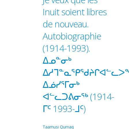
Inuit soient libres
de nouveau.
Autobiographie
(1914-1993).
ᐃᓄᓐᓂᒃ
ᐃᓱᒣᓐᓇᕿᖁᔨᒋᐊᓪᓚᐳ
ᐃᓅᓯᕐᒥᓂᒃ
ᐊᓪᓚᑐᕕᓂᖅ (1914-
ᒥᑦ 1993-ᒧᑦ)
Taamusi Qumaq