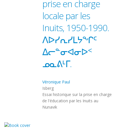
prise en charge
locale par les
Inuits, 1950-1990.
ᐱᐅᓯᕆᓯᒪᔭᖏᑦ
ᐃᓕᓐᓂᐊᓂᐅᑉ
ᓄᓇᕕᒻᒥ.
Véronique Paul
Isberg
Essai historique sur la prise en charge
de l'éducation par les Inuits au
Nunavik