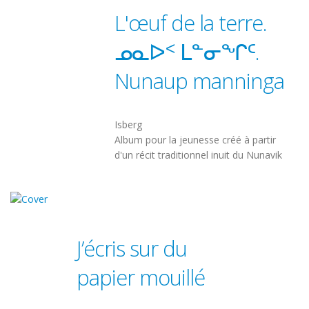
L'œuf de la terre.
ᓄᓇᐅᑉ ᒪᓐᓂᖏᑦ.
Nunaup manninga
Isberg
Album pour la jeunesse créé à partir
d'un récit traditionnel inuit du Nunavik
J’écris sur du
papier mouillé