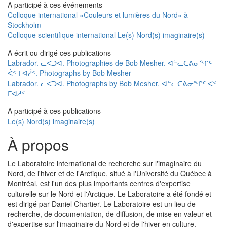
A participé à ces événements
Colloque international «Couleurs et lumières du Nord» à
Stockholm
Colloque scientifique international Le(s) Nord(s) imaginaire(s)
A écrit ou dirigé ces publications
Labrador. ᓚᐸᑐᐊ. Photographies de Bob Mesher. ᐊᓪᓚᑕᕕᓂᖏᑦ
ᐹᑉ ᒥᐊᓲᑉ. Photographs by Bob Mesher
Labrador. ᓚᐸᑐᐊ. Photographs by Bob Mesher. ᐊᓪᓚᑕᕕᓂᖏᑦ ᐹᑉ
ᒥᐊᓲᑉ
A participé à ces publications
Le(s) Nord(s) imaginaire(s)
À propos
Le Laboratoire international de recherche sur l'imaginaire du
Nord, de l'hiver et de l'Arctique, situé à l'Université du Québec à
Montréal, est l'un des plus importants centres d'expertise
culturelle sur le Nord et l'Arctique. Le Laboratoire a été fondé et
est dirigé par Daniel Chartier. Le Laboratoire est un lieu de
recherche, de documentation, de diffusion, de mise en valeur et
d'expertise sur l'imaginaire du Nord et de l'hiver en culture,