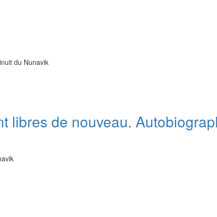
 inuit du Nunavik
ent libres de nouveau. Autobiogra
navik