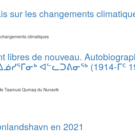
ais sur les changements climatiqu
s changements climatiques
ient libres de nouveau. Autobiogr
ᕐᒥᓂᒃ ᐊᓪᓚᑐᕕᓂᖅ (1914-ᒥᑦ 19
ut de Taamusi Qumaq du Nunavik
rønlandshavn en 2021