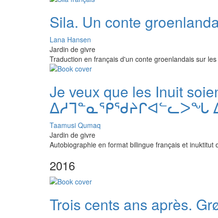
Sila. Un conte groenland
Lana Hansen
Jardin de givre
Traduction en français d'un conte groenlandais sur le
Je veux que les Inuit so
ᐃᓱᒣᓐᓇᕿᖁᔨᒋᐊᓪᓚᐳᖓ ᐃᓅᓯ
Taamusi Qumaq
Jardin de givre
Autobiographie en format bilingue français et inuktit
2016
Trois cents ans après. G