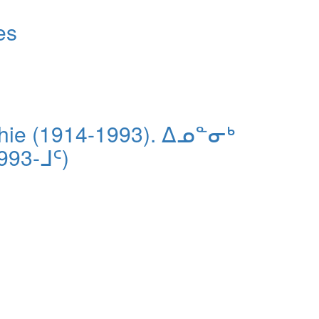
es
aphie (1914-1993). ᐃᓄᓐᓂᒃ
93-ᒧᑦ)