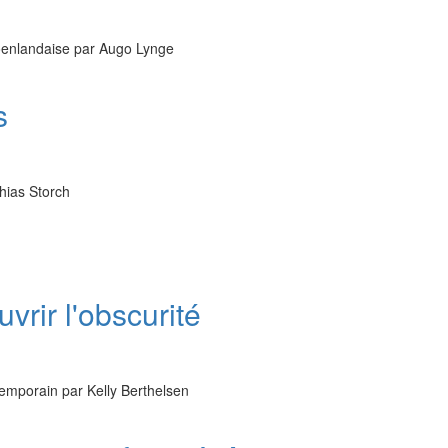
groenlandaise par Augo Lynge
s
hias Storch
vrir l'obscurité
temporain par Kelly Berthelsen