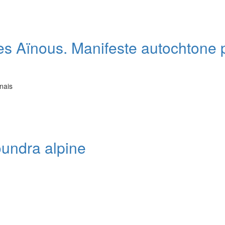
des Aïnous. Manifeste autochtone 
nais
oundra alpine