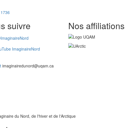
n 1736
s suivre
Nos affiliations
ImaginaireNord
uTube ImaginaireNord
t
imaginairedunord@uqam.ca
inaire du Nord, de l'hiver et de l'Arctique