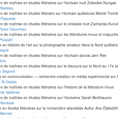
 de maîtrise en études littéraires sur l'écrivain inuit Zebedee Nungak
 Nadeau
 de maîtrise en études littéraire sur l'écrivain québécois Michel Trem
Paquette
 de maîtrise en études littéraires sur le cinéaste inuit Zacharias Kunu
Perez-Gauvreau
 de maîtrise en études littéraires sur les littératures innue et mapuch
Poupart
e en histoire de l'art sur la photographie amateur dans le Nord québéc
iopel
 de maîtrise en études littéraires sur l'écrivain danois Jørn Riel
Ruiu
 de maîtrise en études littéraires sur le discours sur le Nord au 17e si
n Segond
se en communication — recherche-création en média expérimental sur l
 St-Gelais
 de maîtrise en études littéraires sur l'histoire de la littérature innue
ie Vallières
 de maîtrise en études littéraires sur l'écrivaine Sarah Berthiaume
 Vanasse
e en études littéraires sur la romancière islandaise Auður Ava Ólafsdótt
 Bernier