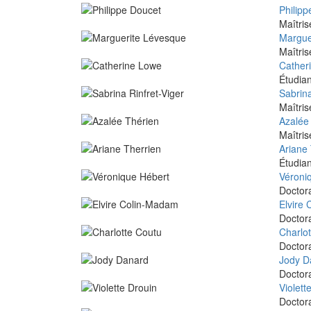
Philip
Maîtris
Margue
Maîtris
Cather
Étudian
Sabrina
Maîtris
Azalée
Maîtris
Ariane
Étudian
Véroni
Doctora
Elvire
Doctor
Charlo
Doctora
Jody D
Doctora
Violett
Doctora