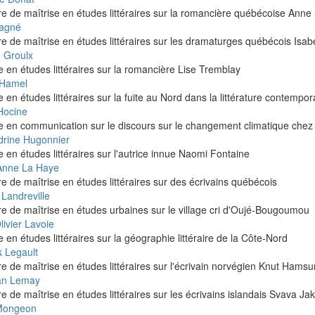
 de maîtrise en études littéraires sur la romancière québécoise Anne
Gagné
 de maîtrise en études littéraires sur les dramaturges québécois Isabe
 Groulx
e en études littéraires sur la romancière Lise Tremblay
 Hamel
e en études littéraires sur la fuite au Nord dans la littérature contempor
Hocine
e en communication sur le discours sur le changement climatique chez l
drine Hugonnier
e en études littéraires sur l'autrice innue Naomi Fontaine
Anne La Haye
 de maîtrise en études littéraires sur des écrivains québécois
Landreville
 de maîtrise en études urbaines sur le village cri d'Oujé-Bougoumou
ivier Lavoie
e en études littéraires sur la géographie littéraire de la Côte-Nord
k Legault
 de maîtrise en études littéraires sur l'écrivain norvégien Knut Hamsu
ian Lemay
 de maîtrise en études littéraires sur les écrivains islandais Svava Ja
Mongeon