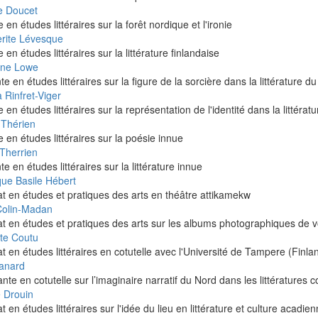
pe Doucet
e en études littéraires sur la forêt nordique et l'ironie
rite Lévesque
e en études littéraires sur la littérature finlandaise
ine Lowe
te en études littéraires sur la figure de la sorcière dans la littérature d
 Rinfret-Viger
e en études littéraires sur la représentation de l'identité dans la littér
 Thérien
e en études littéraires sur la poésie innue
 Therrien
te en études littéraires sur la littérature innue
que Basile Hébert
t en études et pratiques des arts en théâtre attikamekw
 Colin-Madan
at en études et pratiques des arts sur les albums photographiques de
tte Coutu
t en études littéraires en cotutelle avec l'Université de Tampere (Finla
anard
nte en cotutelle sur l’imaginaire narratif du Nord dans les littératures
e Drouin
t en études littéraires sur l'idée du lieu en littérature et culture acadie