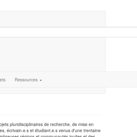
ets
Ressources
jets pluridisciplinaires de recherche, de mise en
tes, écrivain.e.s et étudiant.e.s venus d'une trentaine
 nombreuses régions et communautés inuites et des