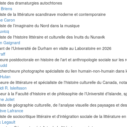
liste des dramaturgies autochtones
 Briens
iste de la littérature scandinave moderne et contemporaine
ne Caron
iste de l’imaginaire du Nord dans la musique
uvicq
iste de l'histoire littéraire et culturelle des Inuits du Nunavik
m Gaignard
nt de l'Université de Durham en visite au Laboratoire en 2026
raff
ure postdoctorale en histoire de l'art et anthropologie sociale sur les 
Gudd
-chercheure photographe spécialiste du lien humain-non-humain dans le
Hulan
eure de littérature et spécialiste de l'histoire culturelle du Canada, 
di R. Isleifsson
eur à la Faculté d'histoire et de philosophie de l'Université d'Islande, sp
e Joliet
iste de géographie culturelle, de l'analyse visuelle des paysages et des
ève Lafrance
iste de sociocritique littéraire et d'intégration sociale de la littérature en
k Legault