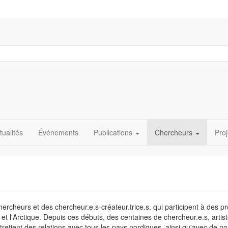
tualités
Événements
Publications
Chercheurs
Proj
cheurs et des chercheur.e.s-créateur.trice.s, qui participent à des pro
er et l'Arctique. Depuis ces débuts, des centaines de chercheur.e.s, artis
ntretient des relations avec tous les pays nordiques, ainsi qu'avec de