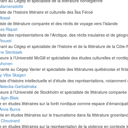
ant au Cégep et spécialiste de la littérature norvégienne
Marnersdóttir
ste de l'histoire littéraire et culturelle des Îles Féroé
Mossé
iste de littérature comparée et des récits de voyage vers l'Islande
es Riquet
iste des représentations de l'Arctique, des récits insulaires et de géogr
 Rouxel
ant au Cégep et spécialiste de l'histoire et de la littérature de la Côte
ne Stenbaek
eure à l'Université McGill et spécialiste des études culturelles et nor
Suhonen
ante au Cégep Vanier et spécialiste des littératures québécoise et finl
y Vibe Skagen
iste d'histoire intellectuelle et d'étude des représentations, notamment 
Walecka-Garbalinska
eure à l'Université de Stockholm et spécialiste de littérature comparée
Agin-Blais
e en études littéraires sur la forêt nordique comme espace d’émancipa
Anne Burns
te en études littéraires sur le traumatisme dans lla littérature groenlan
 Chouinard
e en études littéraires sur la représentation de la violence en contexte i