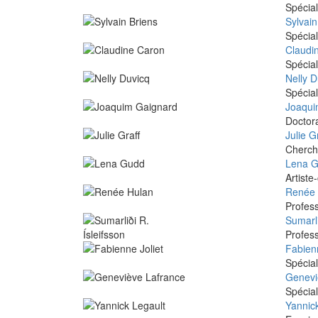
Spécia
Sylvain
Spécial
Claudi
Spécial
Nelly D
Spécial
Joaqui
Doctora
Julie G
Cherche
Lena 
Artiste
Renée 
Profess
Sumarli
Profess
Fabienn
Spécial
Genevi
Spécial
Yannic