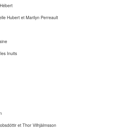
 Hébert
lle Hubert et Marilyn Perreault
aine
es Inuits
n
kobsdóttir et Thor Vilhjàlmsson