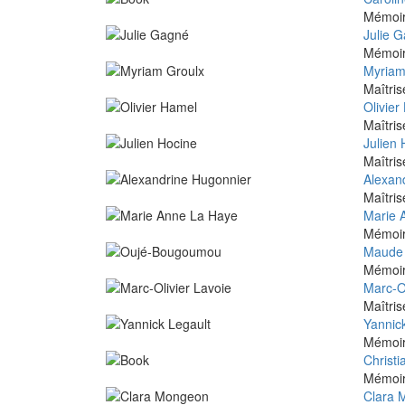
Mémoire
Julie 
Mémoire
Myriam
Maîtris
Olivier
Maîtris
Julien 
Maîtris
Alexan
Maîtris
Marie 
Mémoire
Maude 
Mémoire
Marc-Ol
Maîtris
Yannic
Mémoire
Christ
Mémoire
Clara 