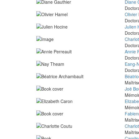
Diane 
Doctora
Olivier
Doctora
Julien 
Doctora
Charlo
Doctora
Annie P
Doctora
Eang-
Doctora
Béatri
Maîtris
Joë Bo
Mémoire
Elizab
Mémoire
Fabien
Maîtris
Charlo
Maîtris
Caroli