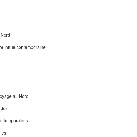
u Nord
ature innue contemporaine
 voyage au Nord
nde)
 contemporaines
nnes