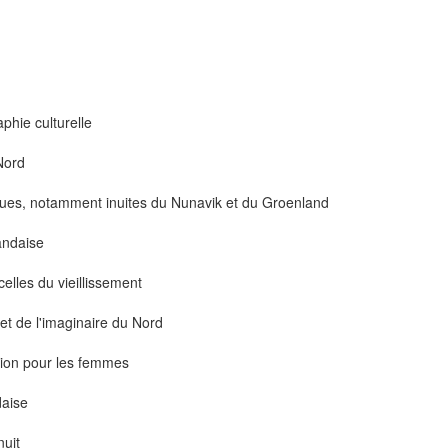
aphie culturelle
-Nord
diques, notamment inuites du Nunavik et du Groenland
andaise
celles du vieillissement
 et de l'imaginaire du Nord
tion pour les femmes
daise
nuit