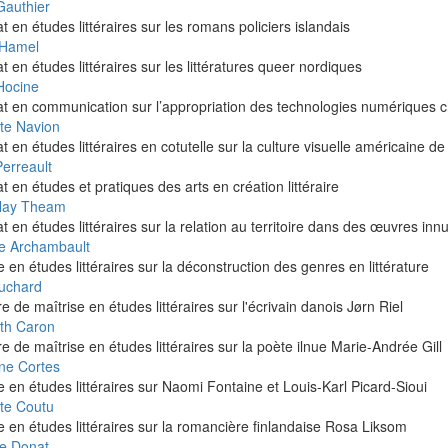
Gauthier
t en études littéraires sur les romans policiers islandais
 Hamel
t en études littéraires sur les littératures queer nordiques
Hocine
t en communication sur l’appropriation des technologies numériques ch
tte Navion
t en études littéraires en cotutelle sur la culture visuelle américaine de
erreault
t en études et pratiques des arts en création littéraire
Nay Theam
t en études littéraires sur la relation au territoire dans des œuvres in
ce Archambault
e en études littéraires sur la déconstruction des genres en littérature
uchard
 de maîtrise en études littéraires sur l'écrivain danois Jørn Riel
eth Caron
 de maîtrise en études littéraires sur la poète ilnue Marie-Andrée Gill
ne Cortes
e en études littéraires sur Naomi Fontaine et Louis-Karl Picard-Sioui
tte Coutu
e en études littéraires sur la romancière finlandaise Rosa Liksom
ne Donat