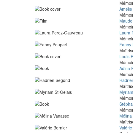
Mémoire
Amélie
Mémoire
Maude 
Mémoire
Laura 
Mémoire
Fanny 
Maîtris
Louis R
Mémoire
Adina 
Mémoire
Hadrie
Maîtri
Myriam
Mémoire
Stéphan
Mémoire
Mélina
Maîtris
Valérie