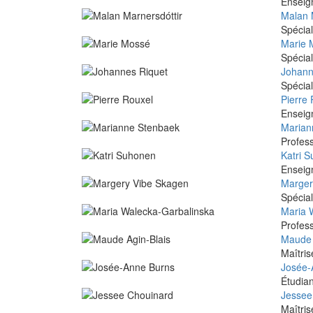
Enseign
Malan 
Spéciali
Marie 
Spécial
Johann
Spécial
Pierre
Enseign
Marian
Profess
Katri 
Enseign
Marger
Spécial
Maria 
Profess
Maude 
Maîtris
Josée-
Étudian
Jessee
Maîtris