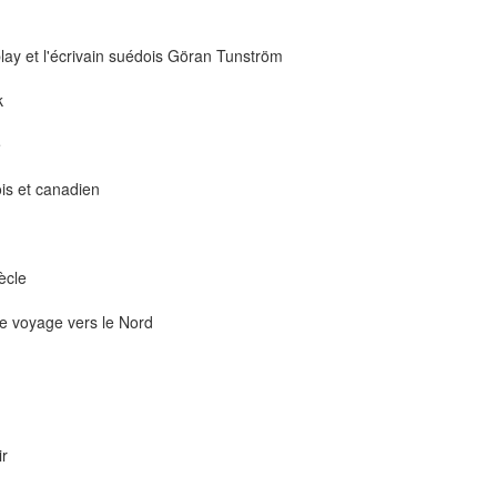
blay et l'écrivain suédois Göran Tunström
k
e
ois et canadien
ècle
e voyage vers le Nord
ir