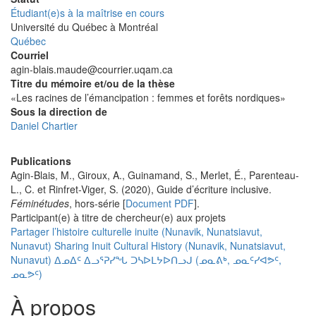
Étudiant(e)s à la maîtrise en cours
Université
Université du Québec à Montréal
Québec
Courriel
agin-blais.maude@courrier.uqam.ca
Titre du mémoire et/ou de la thèse
«Les racines de l’émancipation : femmes et forêts nordiques»
Sous la direction de
Daniel Chartier
Publications
Agin-Blais, M., Giroux, A., Guinamand, S., Merlet, É., Parenteau-
L., C. et Rinfret-Viger, S. (2020), Guide d’écriture inclusive.
Féminétudes
, hors-série [
Document PDF
].
Participant(e) à titre de chercheur(e) aux projets
Partager l’histoire culturelle inuite (Nunavik, Nunatsiavut,
Nunavut) Sharing Inuit Cultural History (Nunavik, Nunatsiavut,
Nunavut) ᐃᓄᐃᑦ ᐃᓗᕐᕈᓯᖓ ᑐᓴᐅᒪᔭᐅᑎᓗᒍ (ᓄᓇᕕᒃ, ᓄᓇᑦᓯᐊᕗᑦ,
ᓄᓇᕗᑦ)
À propos