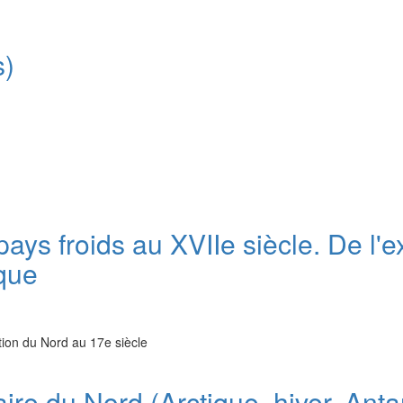
s)
pays froids au XVIIe siècle. De l'
ique
ption du Nord au 17e siècle
aire du Nord (Arctique, hiver, Anta