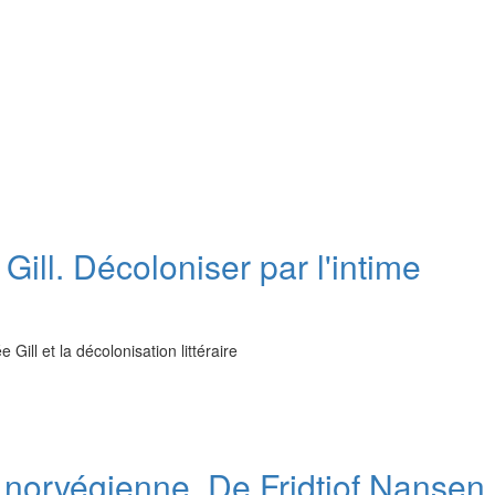
ill. Décoloniser par l'intime
 Gill et la décolonisation littéraire
ure norvégienne. De Fridtjof Nans