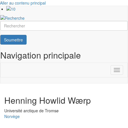
Aller au contenu principal
Rechercher
Soumettre
Navigation principale
Toggl
naviga
Henning Howlid Wærp
Université
Université arctique de Tromsø
Norvège