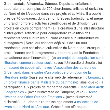
Groenlandais, Atikamekw, Sâmes). Depuis sa création, le
Laboratoire a réuni plus de 700 chercheurs, artistes et écrivains
du Nord et de l'Arctique dans ses projets et activités. Il a publié
près de 70 ouvrages, dont de nombreuses traductions, et mené
un grand nombre d'activités scientifiques et de diffusion. Les
projets en cours comprennent (a) la création d'une infrastructure
d'intelligence artificielle pour comprendre l'évolution des
représentations culturelles du Nord (basée sur l'infrastructure
d’Imaginaire | Nord, qui contient déjà plus de 100 000
représentations sociales et culturelles du Nord et de l'Arctique, un
projet financé par le programme « Leaders » de la Fondation
canadienne pour l’innovation); (b)
un projet de coopération sur la
littérature comme vecteur social
(avec l'Université d'Umeå) ; (c)
un accord de coopération avec l'Association des auteurs du
Groenland, dans le cadre d'un projet de promotion de la
littérature inuite
(basé sur le site web de référence
inuit.uqam.ca
,
un projet financé par le Ministère du patrimoine
), ainsi que (d) la
participation aux projets de recherche collectifs «
Mediated Arctic
Geographies
» (avec l'Université de Tampere) et (e) «
Arctic
Hysteria and Other Strange Emotions
» (avec l'Université
d'Helsinki). Le Laboratoire réalise également
4 collections de
livres sur le Nord et l'Arctique
. Grâce à ses efforts pour