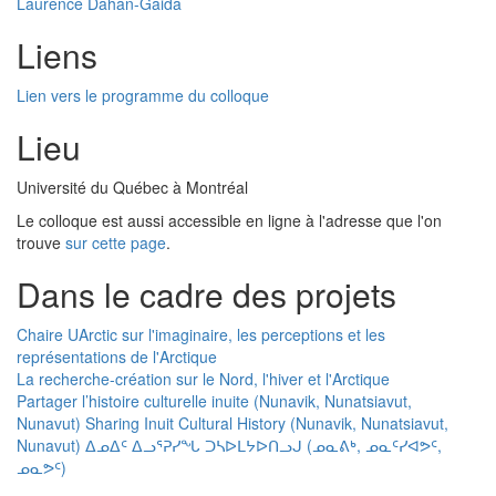
Laurence Dahan-Gaida
Liens
Lien vers le programme du colloque
Lieu
Université du Québec à Montréal
Le colloque est aussi accessible en ligne à l'adresse que l'on
trouve
sur cette page
.
Dans le cadre des projets
Chaire UArctic sur l'imaginaire, les perceptions et les
représentations de l'Arctique
La recherche-création sur le Nord, l'hiver et l'Arctique
Partager l’histoire culturelle inuite (Nunavik, Nunatsiavut,
Nunavut) Sharing Inuit Cultural History (Nunavik, Nunatsiavut,
Nunavut) ᐃᓄᐃᑦ ᐃᓗᕐᕈᓯᖓ ᑐᓴᐅᒪᔭᐅᑎᓗᒍ (ᓄᓇᕕᒃ, ᓄᓇᑦᓯᐊᕗᑦ,
ᓄᓇᕗᑦ)