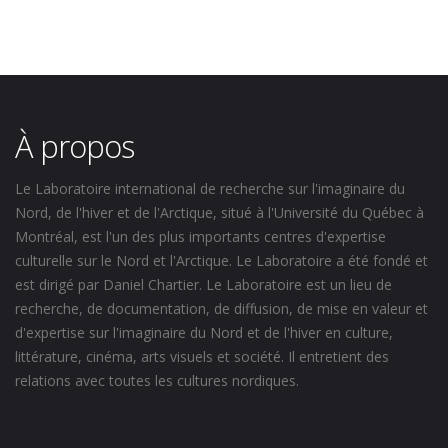
À propos
Le Laboratoire international de recherche sur l'imaginaire du
Nord, de l'hiver et de l'Arctique, situé à l'Université du Québec à
Montréal, est l'un des plus importants centres d'expertise
culturelle sur le Nord et l'Arctique. Le Laboratoire a été fondé et
est dirigé par Daniel Chartier. Le Laboratoire est un lieu de
recherche, de documentation, de diffusion, de mise en valeur et
d'expertise sur l'imaginaire du Nord et de l'hiver en culture,
littérature, cinéma, arts visuels et société. Il entretient des
relations avec toutes les cultures nordiques.