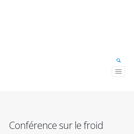
Toggle
navigat
Navig
princ
Conférence sur le froid