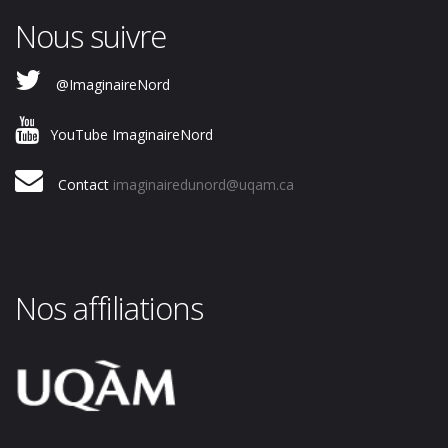
Nous suivre
@ImaginaireNord
YouTube ImaginaireNord
Contact
imaginairedunord@uqam.ca
Nos affiliations