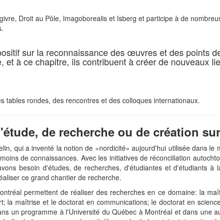
e givre, Droit au Pôle, Imagoborealis et Isberg et participe à de nombreu
s.
positif sur la reconnaissance des œuvres et des points d
 et à ce chapitre, ils contribuent à créer de nouveaux li
s tables rondes, des rencontres et des colloques internationaux.
tude, de recherche ou de création sur 
 qui a inventé la notion de «nordicité» aujourd'hui utilisée dans le mo
ins de connaissances. Avec les initiatives de réconciliation autocht
s avons besoin d'études, de recherches, d'étudiantes et d'étudiants à
réaliser ce grand chantier de recherche.
réal permettent de réaliser des recherches en ce domaine: la maîtris
'art; la maîtrise et le doctorat en communications; le doctorat en scien
e dans un programme à l'Université du Québec à Montréal et dans une a