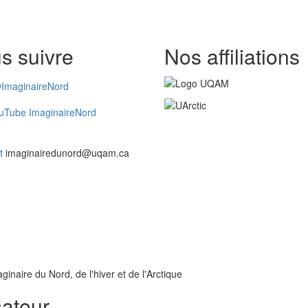
s suivre
Nos affiliations
ImaginaireNord
uTube ImaginaireNord
t
imaginairedunord@uqam.ca
inaire du Nord, de l'hiver et de l'Arctique
sateur