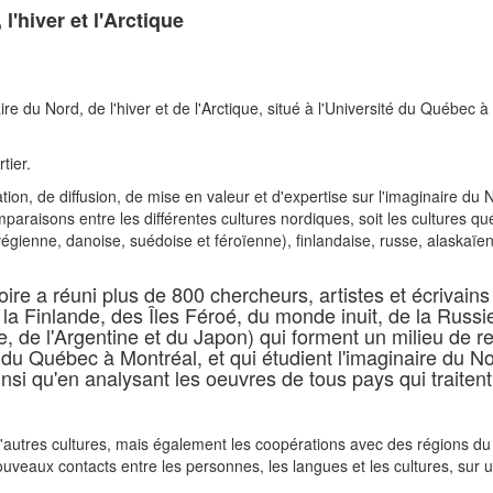
'hiver et l'Arctique
re du Nord, de l'hiver et de l'Arctique, situé à l'Université du Québec à
tier.
n, de diffusion, de mise en valeur et d'expertise sur l'imaginaire du Nor
omparaisons entre les différentes cultures nordiques, soit les cultures 
gienne, danoise, suédoise et féroïenne), finlandaise, russe, alaskaïe
ire a réuni plus de 800 chercheurs, artistes et écrivai
 la Finlande, des Îles Féroé, du monde inuit, de la Russ
e, de l'Argentine et du Japon) qui forment un milieu de r
té du Québec à Montréal, et qui étudient l'imaginaire du 
insi qu'en analysant les oeuvres de tous pays qui traiten
 d'autres cultures, mais également les coopérations avec des régions
nouveaux contacts entre les personnes, les langues et les cultures, sur 