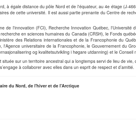
ord, à égale distance du pôle Nord et de l'équateur, au 4e étage (J-46
aires de cette université. Il est aussi partie prenante du Centre de recher
nne de l'innovation (FCI), Recherche Innovation Québec, l'Université
de recherche en sciences humaines du Canada (CRSH), le Fonds québéco
inistère des Relations internationales et de la Francophonie du Québ
e, l'Agence universitaire de la Francophonie, le Gouvernement du Gro
rnasjonalisering og kvalitetsutvikling i høgare utdanning) et le Conseil
 située sur un territoire ancestral qui a longtemps servi de lieu de vie
engage à collaborer avec elles dans un esprit de respect et d’amitié.
ire du Nord, de l'hiver et de l'Arctique