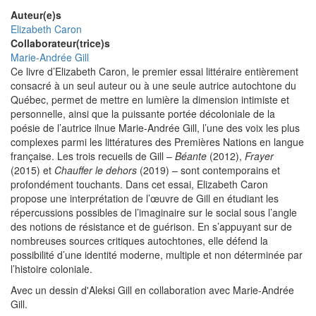
Auteur(e)s
Elizabeth Caron
Collaborateur(trice)s
Marie-Andrée Gill
Ce livre d’Elizabeth Caron, le premier essai littéraire entièrement
consacré à un seul auteur ou à une seule autrice autochtone du
Québec, permet de mettre en lumière la dimension intimiste et
personnelle, ainsi que la puissante portée décoloniale de la
poésie de l’autrice ilnue Marie-Andrée Gill, l’une des voix les plus
complexes parmi les littératures des Premières Nations en langue
française. Les trois recueils de Gill –
Béante
(2012),
Frayer
(2015) et
Chauffer le dehors
(2019) – sont contemporains et
profondément touchants. Dans cet essai, Elizabeth Caron
propose une interprétation de l’œuvre de Gill en étudiant les
répercussions possibles de l’imaginaire sur le social sous l’angle
des notions de résistance et de guérison. En s’appuyant sur de
nombreuses sources critiques autochtones, elle défend la
possibilité d’une identité moderne, multiple et non déterminée par
l’histoire coloniale.
Avec un dessin d'Aleksi Gill en collaboration avec Marie-Andrée
Gill.