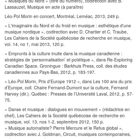
« Musiques du Nord » (titre du numéro), codirection avec B.
Lassauzet, Musique en acte (à paraître)
Léo-Pol Morin en concert, Montréal, Leméac, 2013, 249 p.
« L'imaginaire du Nord et du froid en musique : esthétique d'une
musique nordique », codirection avec D. Chartier et C. Traube,
Les Cahiers de la Société québécoise de recherche en musique,
vol. 14, no 1, mai 2013, 120 p.
« Emprunts à la culture inuite dans la musique canadienne :
stratégies de ‘personnalisation’ et poïétique », dans Re-Exploring
Canadian Space. Groningue : Barkhuis Press, coll. des études
canadiennes aux Pays-Bas, 2012, p. 183-197.
« Léo-Pol Morin, Prix d’Europe 1912 », dans Les 100 ans du prix
d’Europe, coll. Chaire Fernand-Dumont sur la culture, Fernand
Harvey (dir.). Québec : Presses de l’Université Laval, 2012, p. 57-
75.
« Danse et musique : dialogues en mouvement » (rédactrice en
chef), Les Cahiers de la Société québécoise de recherche en
musique, vol. 13, nos 1-2, septembre 2012, 150 p.
« Musique automatiste? Pierre Mercure et le Refus global »,
codirection avec J. Goldman, Circuit, musiques contemporaines,