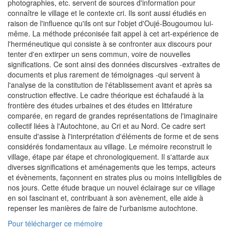
photographies, etc. servent de sources d'information pour
connaître le village et le contexte cri. Ils sont aussi étudiés en
raison de l'influence qu'ils ont sur l'objet d'Oujé-Bougoumou lui-
même. La méthode préconisée fait appel à cet art-expérience de
l'herméneutique qui consiste à se confronter aux discours pour
tenter d'en extirper un sens commun, voire de nouvelles
significations. Ce sont ainsi des données discursives -extraites de
documents et plus rarement de témoignages -qui servent à
l'analyse de la constitution de l'établissement avant et après sa
construction effective. Le cadre théorique est échafaudé à la
frontière des études urbaines et des études en littérature
comparée, en regard de grandes représentations de l'imaginaire
collectif liées à l'Autochtone, au Cri et au Nord. Ce cadre sert
ensuite d'assise à l'interprétation d'éléments de forme et de sens
considérés fondamentaux au village. Le mémoire reconstruit le
village, étape par étape et chronologiquement. Il s'attarde aux
diverses significations et aménagements que les temps, acteurs
et évènements, façonnent en strates plus ou moins intelligibles de
nos jours. Cette étude braque un nouvel éclairage sur ce village
en soi fascinant et, contribuant à son avènement, elle aide à
repenser les manières de faire de l'urbanisme autochtone.
Pour télécharger ce mémoire