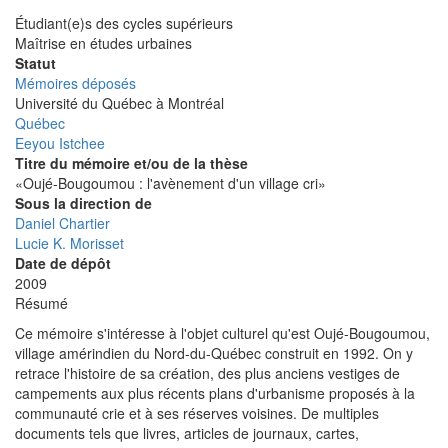
Étudiant(e)s des cycles supérieurs
Programme
Maîtrise en études urbaines
d'étude
Statut
Mémoires déposés
Université
Université du Québec à Montréal
Québec
Eeyou Istchee
Titre du mémoire et/ou de la thèse
«Oujé-Bougoumou : l'avènement d'un village cri»
Sous la direction de
Daniel Chartier
Lucie K. Morisset
Date de dépôt
2009
Résumé
Ce mémoire s'intéresse à l'objet culturel qu'est Oujé-Bougoumou,
village amérindien du Nord-du-Québec construit en 1992. On y
retrace l'histoire de sa création, des plus anciens vestiges de
campements aux plus récents plans d'urbanisme proposés à la
communauté crie et à ses réserves voisines. De multiples
documents tels que livres, articles de journaux, cartes,