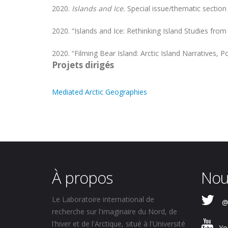
2020.
Islands and Ice.
Special issue/thematic section
2020. “Islands and Ice: Rethinking Island Studies from
2020. “Filming Bear Island: Arctic Island Narratives, 
Projets dirigés
Mediated Arctic Geographies
À propos
Nou
Le Laboratoire international de
@
recherche sur l'imaginaire du Nord, de
l'hiver et de l'Arctique, situé à l'Université
Yo