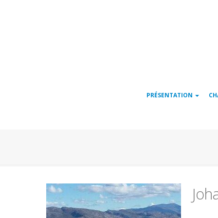
Navigation
PRÉSENTATION
CH
principale
Joh