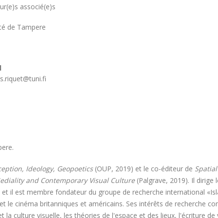
r(e)s associé(e)s
ité
ité de Tampere
e
l
.riquet@tuni.fi
pere.
ception, Ideology, Geopoetics
(OUP, 2019) et le co-éditeur de
Spatial
Mediality and Contemporary Visual Culture
(Palgrave, 2019). Il dirig
t il est membre fondateur du groupe de recherche international «Islan
e et le cinéma britanniques et américains. Ses intérêts de recherche co
et la culture visuelle, les théories de l'espace et des lieux, l'écriture d