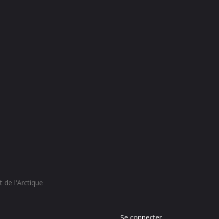
 de l'Arctique
Menu
Se connecter