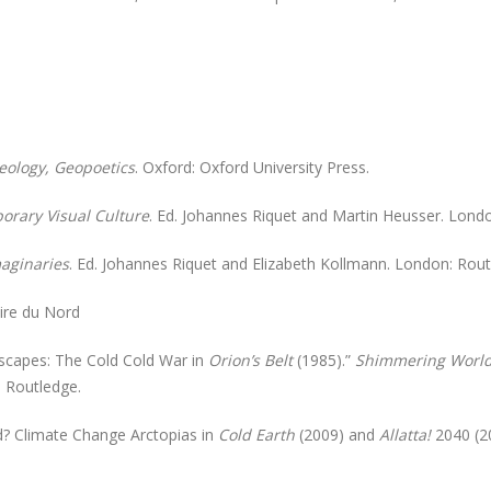
deology, Geopoetics
. Oxford: Oxford University Press.
orary Visual Culture
. Ed. Johannes Riquet and Martin Heusser. Londo
maginaries
. Ed. Johannes Riquet and Elizabeth Kollmann. London: Rout
aire du Nord
ndscapes: The Cold Cold War in
Orion’s Belt
(1985).”
Shimmering Worlds:
 Routledge.
nd? Climate Change Arctopias in
Cold Earth
(2009) and
Allatta!
2040 (2