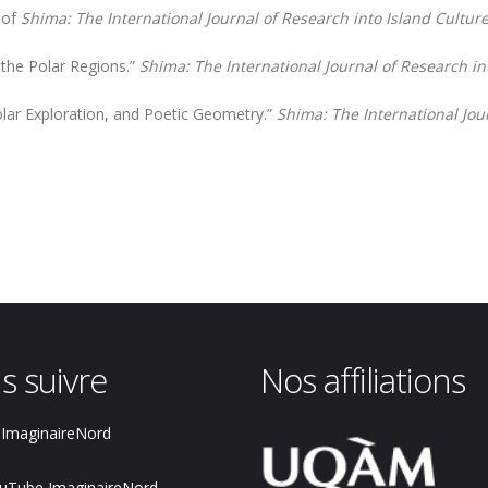
 of
Shima: The International Journal of Research into Island Cultur
 the Polar Regions.”
Shima: The International Journal of Research in
Polar Exploration, and Poetic Geometry.”
Shima: The International Jou
s suivre
Nos affiliations
ImaginaireNord
uTube ImaginaireNord