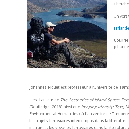
Chercheu
Univers
Univers
Finland
Courrie
johannes
Johannes Riquet est professeur à l’Université de Tam
Il est l'auteur de
The Aesthetics of Island Space: Per
(Routledge, 2018) ainsi que
Imaging Identity: Text, 
Environmental Humanities» à l'Université de Tampere e
les trajets ferroviaires interrompus dans la littératur
insulaires, les voyages ferroviaires dans la littérature 