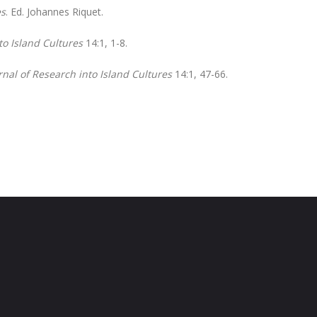
es
. Ed. Johannes Riquet.
to Island Cultures
14:1, 1-8.
rnal of Research into Island Cultures
14:1, 47-66.