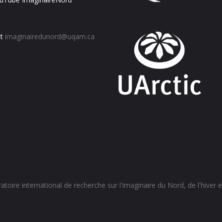
t
imaginairedunord@uqam.ca
toire international de recherche sur l'imaginaire du Nord, de l'hiver et