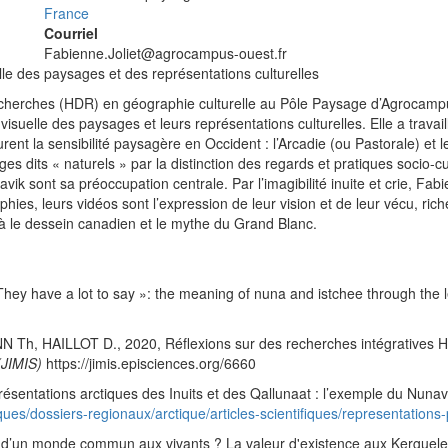
France
Courriel
Fabienne.Joliet@agrocampus-ouest.fr
elle des paysages et des représentations culturelles
 techerches (HDR) en géographie culturelle au Pôle Paysage d’Agrocampus
uelle des paysages et leurs représentations culturelles. Elle a travail
rent la sensibilité paysagère en Occident : l’Arcadie (ou Pastorale) et
ges dits « naturels » par la distinction des regards et pratiques socio-c
vik sont sa préoccupation centrale. Par l’imagibilité inuite et crie, Fab
es, leurs vidéos sont l’expression de leur vision et de leur vécu, riche
elà le dessein canadien et le mythe du Grand Blanc.
have a lot to say »: the meaning of nuna and istchee through the len
, HAILLOT D., 2020, Réflexions sur des recherches intégratives 
 (JIMIS)
https://jimis.episciences.org/6660
entations arctiques des Inuits et des Qallunaat : l’exemple du Nuna
iques/dossiers-regionaux/arctique/articles-scientifiques/representations
d’un monde commun aux vivants ? La valeur d'existence aux Kerguele