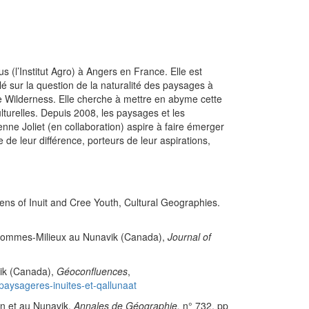
 (l’Institut Agro) à Angers en France. Elle est
lé sur la question de la naturalité des paysages à
 le Wilderness. Elle cherche à mettre en abyme cette
ulturelles. Depuis 2008, les paysages et les
ienne Joliet (en collaboration) aspire à faire émerger
 de leur différence, porteurs de leur aspirations,
s of Inuit and Cree Youth, Cultural Geographies.
Hommes-Milieux au Nunavik (Canada),
Journal of
vik (Canada),
Géoconfluences
,
-paysageres-inuites-et-qallunaat
n et au Nunavik,
Annales de Géographie,
n° 732, pp