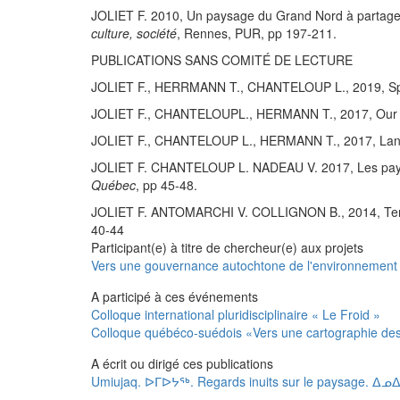
JOLIET F. 2010, Un paysage du Grand Nord à partager ?
culture, société
, Rennes, PUR, pp 197-211.
PUBLICATIONS SANS COMITÉ DE LECTURE
JOLIET F., HERRMANN T., CHANTELOUP L., 2019, Spiri
JOLIET F., CHANTELOUPL., HERMANN T., 2017, Our 
JOLIET F., CHANTELOUP L., HERMANN T., 2017, Lan
JOLIET F. CHANTELOUP L. NADEAU V. 2017, Les paysage
Québec
, pp 45-48.
JOLIET F. ANTOMARCHI V. COLLIGNON B., 2014, Territoire
40-44
Participant(e) à titre de chercheur(e) aux projets
Vers une gouvernance autochtone de l'environnement n
A participé à ces événements
Colloque international pluridisciplinaire « Le Froid »
Colloque québéco-suédois «Vers une cartographie des
A écrit ou dirigé ces publications
Umiujaq. ᐅᒥᐅᔭᖅ. Regards inuits sur le paysage. ᐃᓄ