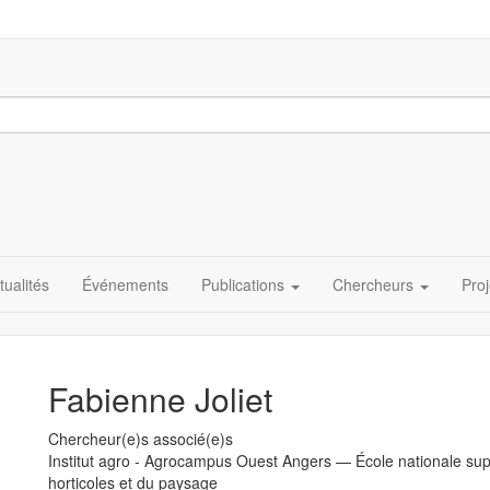
tualités
Événements
Publications
Chercheurs
Proj
Fabienne Joliet
Chercheur(e)s associé(e)s
Université
Institut agro - Agrocampus Ouest Angers — École nationale su
horticoles et du paysage