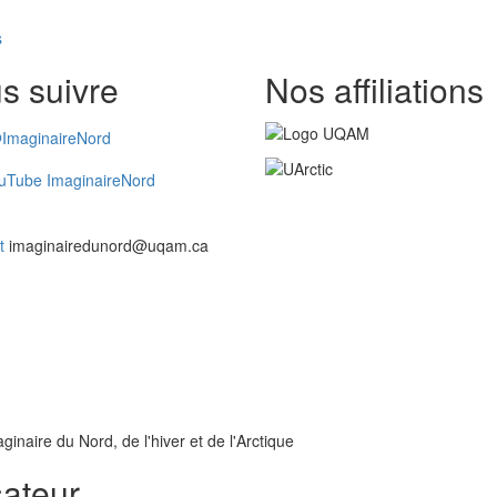
s
s suivre
Nos affiliations
ImaginaireNord
uTube ImaginaireNord
t
imaginairedunord@uqam.ca
inaire du Nord, de l'hiver et de l'Arctique
sateur