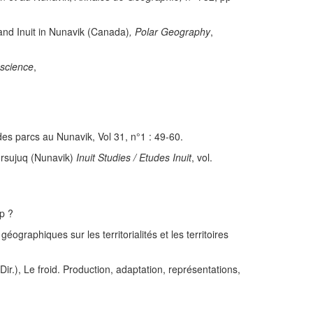
nd Inuit in Nunavik (Canada)
, Polar Geography
,
oscience
,
es parcs au Nunavik, Vol 31, n°1 : 49-60.
ursujuq (Nunavik)
Inuit Studies / Etudes Inuit
, vol.
p ?
éographiques sur les territorialités et les territoires
Dir.), Le froid. Production, adaptation, représentations,