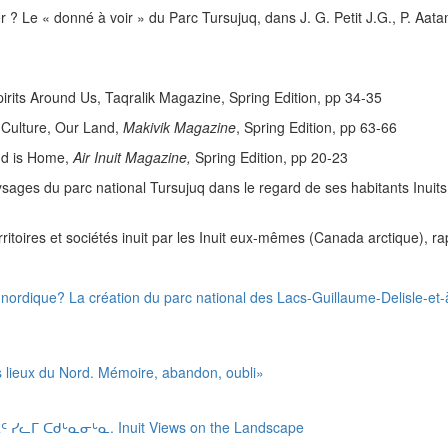
 Le « donné à voir » du Parc Tursujuq, dans J. G. Petit J.G., P. Aata
ts Around Us, Taqralik Magazine, Spring Edition, pp 34-35
Culture, Our Land,
Makivik Magazine
, Spring Edition, pp 63-66
d is Home,
Air Inuit Magazine,
Spring Edition, pp 20-23
s du parc national Tursujuq dans le regard de ses habitants Inuits 
s et sociétés inuit par les Inuit eux-mêmes (Canada arctique), rapport
ordique? La création du parc national des Lacs-Guillaume-Delisle-et-à
 lieux du Nord. Mémoire, abandon, oubli»
ᐃᑦ ᓯᓚᒥ ᑕᑯᒡᓇᓂᒡᓇ. Inuit Views on the Landscape