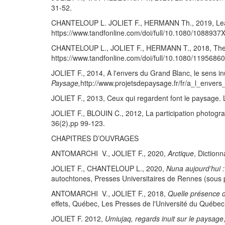
31-52.
CHANTELOUP L. JOLIET F., HERMANN Th., 2019, Learnin
https://www.tandfonline.com/doi/full/10.1080/108893
CHANTELOUP L., JOLIET F., HERMANN T., 2018, The E
https://www.tandfonline.com/doi/full/10.1080/119568
JOLIET F., 2014, A l'envers du Grand Blanc, le sens i
Paysage,
http://www.projetsdepaysage.fr/fr/a_l_enve
JOLIET F., 2013, Ceux qui regardent font le paysage. L
JOLIET F., BLOUIN C., 2012, La participation photogra
36(2),pp 99-123.
CHAPITRES D’OUVRAGES
ANTOMARCHI V., JOLIET F., 2020,
Arctique
, Diction
JOLIET F., CHANTELOUP L., 2020,
Nuna aujourd’hui : 
autochtones, Presses Universitaires de Rennes (sous 
ANTOMARCHI V., JOLIET F., 2018,
Quelle présence du
effets, Québec, Les Presses de l'Université du Québe
JOLIET F. 2012,
Umiujaq, regards inuit sur le paysage