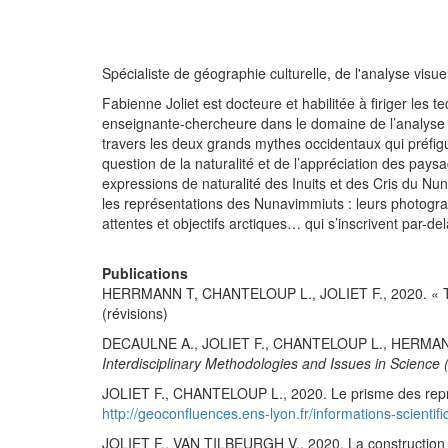
Spécialiste de géographie culturelle, de l'analyse visu
Fabienne Joliet est docteure et habilitée à firiger les
enseignante-chercheure dans le domaine de l’analyse vis
travers les deux grands mythes occidentaux qui préfigu
question de la naturalité et de l’appréciation des paysa
expressions de naturalité des Inuits et des Cris du Nuna
les représentations des Nunavimmiuts : leurs photographi
attentes et objectifs arctiques… qui s’inscrivent par-d
Publications
HERRMANN T, CHANTELOUP L., JOLIET F., 2020. « They 
(révisions)
DECAULNE A., JOLIET F., CHANTELOUP L., HERMANN Th
Interdisciplinary Methodologies and Issues in Science
JOLIET F., CHANTELOUP L., 2020. Le prisme des représ
http://geoconfluences.ens-lyon.fr/informations-scientif
JOLIET F., VAN TILBEURGH V., 2020, La construction 