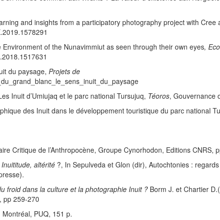
g and insights from a participatory photography project with Cree a
7X.2019.1578291
nvironment of the Nunavimmiut as seen through their own eyes
, Ec
60.2018.1517631
nuit du paysage,
Projets de
rs_du_grand_blanc_le_sens_inuit_du_paysage
es Inuit d’Umiujaq et le parc national Tursujuq,
Téoros
, Gouvernance d
phique des Inuit dans le développement touristique du parc national T
naire Critique de l’Anthropocène, Groupe Cynorhodon, Editions CNRS, p
Inuititude, altérité
?, In Sepulveda et Glon (dir), Autochtonies : regards g
presse).
 froid dans la culture et la photographie Inuit ?
Borm J. et Chartier D.(
c, pp 259-270
, Montréal, PUQ, 151 p.