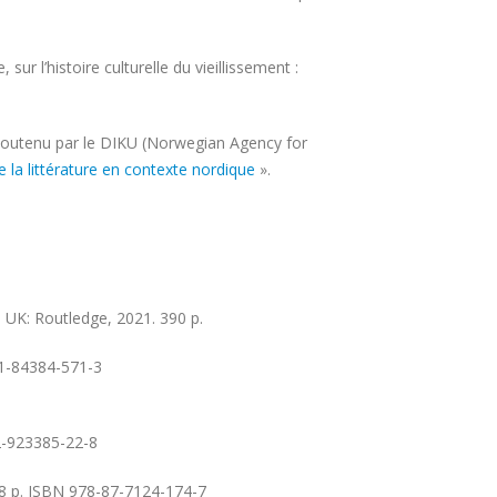
r l’histoire culturelle du vieillissement :
et soutenu par le DIKU (Norwegian Agency for
e la littérature en contexte nordique
».
 UK: Routledge, 2021. 390 p.
-1-84384-571-3
-2-923385-22-8
338 p. ISBN 978-87-7124-174-7