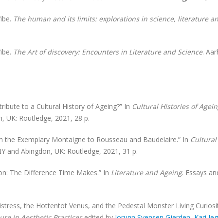
ibe.
The human and its limits: explorations in science, literature an
ibe.
The Art of discovery: Encounters in Literature and Science
. Aar
ibute to a Cultural History of Ageing?” In
Cultural Histories of Agein
, UK: Routledge, 2021, 28 p.
om the Exemplary Montaigne to Rousseau and Baudelaire.” In
Cultural
NY and Abingdon, UK: Routledge, 2021, 31 p.
ion: The Difference Time Makes.” In
Literature and Ageing
. Essays an
stress, the Hottentot Venus, and the Pedestal Monster Living Curios
ure in Aesthetic Practices
edited by
Jorunn Svensen Gjerden
,
Kari Je