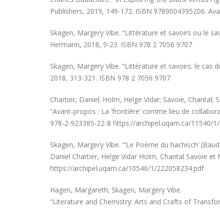
Publishers, 2019, 149-172. ISBN 9789004395206. Avai
Skagen, Margery Vibe. “Littérature et savoirs ou le savo
Hermann, 2018, 9-23. ISBN 978 2 7056 9707
Skagen, Margery Vibe. “Littérature et savoirs: le cas d
2018, 313-321. ISBN 978 2 7056 9707
Chartier, Daniel; Holm, Helge Vidar; Savoie, Chantal; 
“Avant-propos : La ‘frontière’ comme lieu de collabora
978-2-923385-22-8 https://archipel.uqam.ca/11540/1
Skagen, Margery Vibe. “‘Le Poème du hachisch’ (Baudel
Daniel Chartier, Helge Vidar Holm, Chantal Savoie e
https://archipel.uqam.ca/10546/1/222058234.pdf
Hagen, Margareth; Skagen, Margery Vibe.
“Literature and Chemistry: Arts and Crafts of Transfo