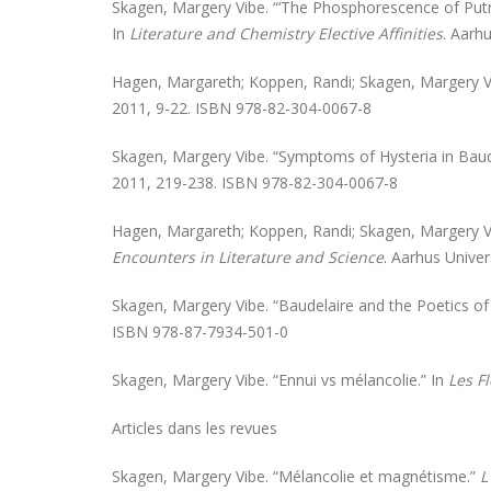
Skagen, Margery Vibe. “‘The Phosphorescence of Putr
In
Literature and Chemistry Elective Affinities
. Aarh
Hagen, Margareth; Koppen, Randi; Skagen, Margery Vib
2011, 9-22. ISBN 978-82-304-0067-8
Skagen, Margery Vibe. “Symptoms of Hysteria in Baude
2011, 219-238. ISBN 978-82-304-0067-8
Hagen, Margareth; Koppen, Randi; Skagen, Margery Vib
Encounters in Literature and Science
. Aarhus Unive
Skagen, Margery Vibe. “Baudelaire and the Poetics o
ISBN 978-87-7934-501-0
Skagen, Margery Vibe. “Ennui vs mélancolie.” In
Les F
Articles dans les revues
Skagen, Margery Vibe. “Mélancolie et magnétisme.”
L