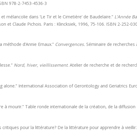
 ISBN 978-2-7453-4536-3
et mélancolie dans ‘Le Tir et le Cimetière’ de Baudelaire.”
L'Année B
kson et Claude Pichois. Paris : Klincksiek, 1996, 75-106. ISBN 2-252-03
: la méthode d’Annie Ernaux.”
Convergences.
Séminaire de recherches 
llesse.”
Nord, hiver, vieillissement
. Atelier de recherche et de recher
ng alone.” International Association of Gerontology and Geriatrics 
 à mourir.” Table ronde internationale de la création, de la diffusion e
ritiques pour la littérature? De la littérature pour apprendre à vieill