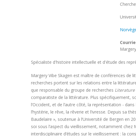
Chercheu
Univers
Univers
Norvèg
Courrie
Margery
Spécialiste d'histoire intellectuelle et d'étude des re
Margery Vibe Skagen est maître de conférences de lit
recherches portent sur les relations entre la littératur
que responsable du groupe de recherches
Literature
comparatiste de la littérature. Plus spécifiquement, so
l’Occident, et de l’autre côté, la représentation - dan
l’hystérie, le rêve, la rêverie et l’ivresse. Depuis sa t
Baudelaire », soutenue
à l‘Université de Bergen en 20
soi sous l’aspect du vieillissement, notamment chez 
interdisciplinaire d’études sur le vieillissement : la cons