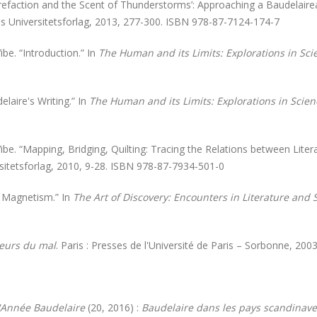
efaction and the Scent of Thunderstorms’: Approaching a Baudelaire
us Universitetsforlag, 2013, 277-300. ISBN 978-87-7124-174-7
e. “Introduction.” In
The Human and its Limits: Explorations in Scie
laire's Writing.” In
The Human and its Limits: Explorations in Scienc
e. “Mapping, Bridging, Quilting: Tracing the Relations between Liter
rsitetsforlag, 2010, 9-28. ISBN 978-87-7934-501-0
f Magnetism.” In
The Art of Discovery: Encounters in Literature and 
leurs du mal
. Paris : Presses de l'Université de Paris – Sorbonne, 2
'Année Baudelaire
(20, 2016) :
Baudelaire dans les pays scandinav