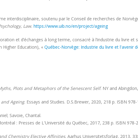
nterdisciplinaire, soutenu par le Conseil de recherches de Norvège, su
 Psychology, Law.
https://www.uib.no/en/project/ageing
aboration et d’échanges à long terme, consacré à l’industrie du livre 
n Higher Education), «
Québec-Norvège: Industrie du livre et l'avenir d
 Myths, Plots and Metaphors of the Senescent Self
. NY and Abingdon,
e and Ageing
. Essays and Studies. D.S.Brewer, 2020, 218 p. ISBN 978
iel; Savoie, Chantal.
Montréal : Presses de L'Université du Québec, 2017, 238 p. ISBN 978
and Chemistry Elective Affinities
. Aarhus Universitetsforlag, 2013, 