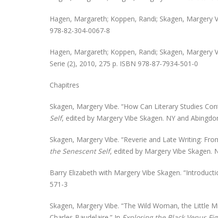
Hagen, Margareth; Koppen, Randi; Skagen, Margery V
978-82-304-0067-8
Hagen, Margareth; Koppen, Randi; Skagen, Margery V
Serie (2), 2010, 275 p. ISBN 978-87-7934-501-0
Chapitres
Skagen, Margery Vibe. “How Can Literary Studies Contr
Self
, edited by Margery Vibe Skagen. NY and Abingdon
Skagen, Margery Vibe. “Reverie and Late Writing: Fr
the Senescent Self
, edited by Margery Vibe Skagen. 
Barry Elizabeth with Margery Vibe Skagen. “Introduct
571-3
Skagen, Margery Vibe. “The Wild Woman, the Little Mi
Charles Baudelaire.” In
Exploring the Black Venus Fig