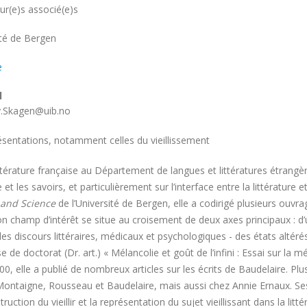
r(e)s associé(e)s
ité
ité de Bergen
e
l
.Skagen@uib.no
présentations, notamment celles du vieillissement
térature française au Département de langues et littératures étrangèr
e et les savoirs, et particulièrement sur l’interface entre la littératur
 and Science
de l’Université de Bergen, elle a codirigé plusieurs ouvr
n champ d’intérêt se situe au croisement de deux axes principaux : d’un 
s les discours littéraires, médicaux et psychologiques - des états alté
hèse de doctorat (Dr. art.) « Mélancolie et goût de l’infini : Essai sur la
00, elle a publié de nombreux articles sur les écrits de Baudelaire. Plu
Montaigne, Rousseau et Baudelaire, mais aussi chez Annie Ernaux. Ses
truction du vieillir et la représentation du sujet vieillissant dans la litt