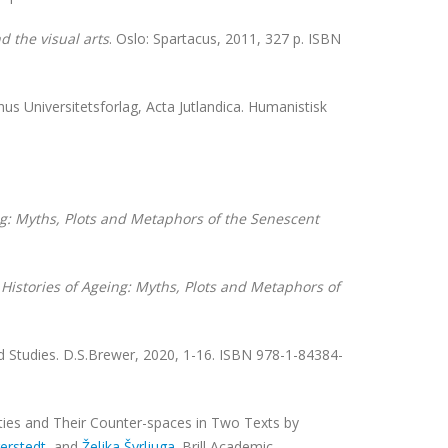
d the visual arts
. Oslo: Spartacus, 2011, 327 p. ISBN
hus Universitetsforlag, Acta Jutlandica. Humanistisk
g:
Myths, Plots and Metaphors of the Senescent
 Histories of Ageing:
Myths, Plots and Metaphors of
d Studies. D.S.Brewer, 2020, 1-16. ISBN 978-1-84384-
ities and Their Counter-spaces in Two Texts by
gerstedt
, and
Željka Švrljuga
. Brill Academic