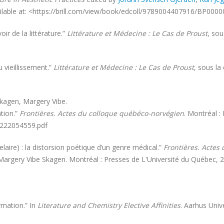
lable at: <https://brill.com/view/book/edcoll/9789004407916/BP0000
ir de la littérature.”
Littérature et Médecine : Le Cas de Proust
, sou
u vieillissement.”
Littérature et Médecine : Le Cas de Proust
,
sous la 
Skagen, Margery Vibe.
tion.”
Frontières. Actes du colloque québéco-norvégien
. Montréal :
/222054559.pdf
aire) : la distorsion poétique d’un genre médical.”
Frontières. Actes
t Margery Vibe Skagen. Montréal : Presses de L'Université du Québec,
rmation.” In
Literature and Chemistry Elective Affinities
. Aarhus Univ