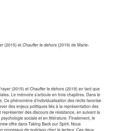
er
(2015) et
Chauffer le dehors
(2019) de Marie-
 Frayer (2015) et Chauffer le dehors (2019) en tant que
iales. Le mémoire s’articule en trois chapitres. Dans le
aire. Ce phénomène d’individualisation des récits favorise
ever des enjeux politiques liés à la représentation des
 représenter des discours de résistance, en suivant la
sychologie sociale et en littérature. Finalement, le
enew offre dans Taking Back our Spirit. Nous
 un processus de guérison chez le lecteur. Ces deux