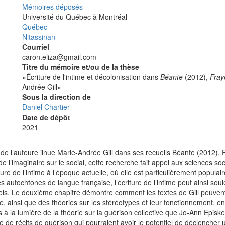
Mémoires déposés
Université
Université du Québec à Montréal
Québec
Nitassinan
Courriel
caron.eliza@gmail.com
Titre du mémoire et/ou de la thèse
«Écriture de l'intime et décolonisation dans
Béante
(2012),
Fray
Andrée Gill»
Sous la direction de
Daniel Chartier
Date de dépôt
2021
e de l’auteure ilnue Marie-Andrée Gill dans ses recueils Béante (2012),
e l’imaginaire sur le social, cette recherche fait appel aux sciences soc
iture de l’intime à l’époque actuelle, où elle est particulièrement popul
s autochtones de langue française, l’écriture de l’intime peut ainsi soul
rels. Le deuxième chapitre démontre comment les textes de Gill peuvent
insi que des théories sur les stéréotypes et leur fonctionnement, en p
s à la lumière de la théorie sur la guérison collective que Jo-Ann Episk
 de récits de guérison qui pourraient avoir le potentiel de déclencher