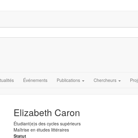
tualités
Événements
Publications
Chercheurs
Proj
Elizabeth Caron
Étudiant(e)s des cycles supérieurs
Programme
Maîtrise en études littéraires
d'étude
Statut