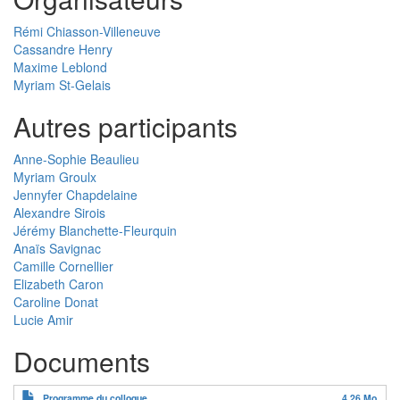
Rémi Chiasson-Villeneuve
Cassandre Henry
Maxime Leblond
Myriam St-Gelais
Autres participants
Anne-Sophie Beaulieu
Myriam Groulx
Jennyfer Chapdelaine
Alexandre Sirois
Jérémy Blanchette-Fleurquin
Anaïs Savignac
Camille Cornellier
Elizabeth Caron
Caroline Donat
Lucie Amir
Documents
Programme du colloque
4.26 Mo